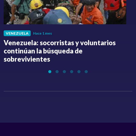
VENEZUELA
Hace 1 mes
Venezuela: socorristas y voluntarios
C
continúan la búsqueda de
a
sobrevivientes
l