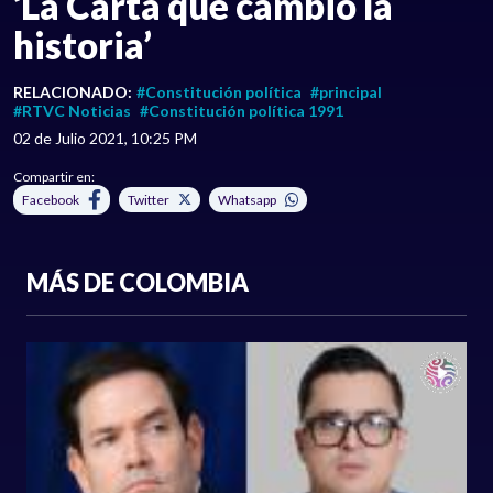
‘La Carta que cambió la
historia’
RELACIONADO:
#Constitución política
#principal
#RTVC Noticias
#Constitución política 1991
02 de Julio 2021, 10:25 PM
Compartir en:
Facebook
Twitter
Whatsapp
MÁS DE COLOMBIA