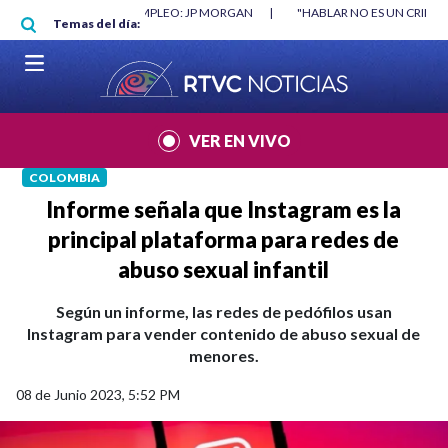
Pasar al contenido principal
|
"HABLAR NO ES UN CRIMEN": CARTA DE BETO CORAL
|
ABELARDO DE
Temas del día:
VER EN VIVO
COLOMBIA
Informe señala que Instagram es la
principal plataforma para redes de
abuso sexual infantil
Según un informe, las redes de pedófilos usan
Instagram para vender contenido de abuso sexual de
menores.
08 de Junio 2023, 5:52 PM