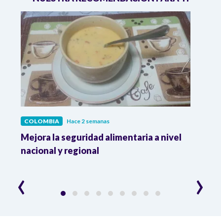
COLOMBIA
Hace 2 semanas
COL
Mejora la seguridad alimentaria a nivel
Crec
da
nacional y regional
Camp
desar
‹
›