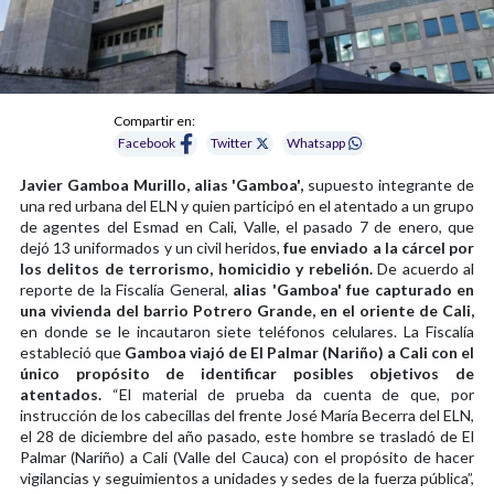
Compartir en:
Facebook
Twitter
Whatsapp
Javier Gamboa Murillo, alias 'Gamboa',
supuesto integrante de
una red urbana del ELN y quien participó en el atentado a un grupo
de agentes del Esmad en Cali, Valle, el pasado 7 de enero, que
dejó 13 uniformados y un civil heridos,
fue enviado a la cárcel por
los delitos de terrorismo, homicidio y rebelión.
De acuerdo al
reporte de la Fiscalía General,
alias 'Gamboa' fue capturado en
una vivienda del barrio Potrero Grande, en el oriente de Cali,
en donde se le incautaron siete teléfonos celulares. La Fiscalía
estableció que
Gamboa viajó de El Palmar (Nariño) a Cali con el
único propósito de identificar posibles objetivos de
atentados.
“El material de prueba da cuenta de que, por
instrucción de los cabecillas del frente José María Becerra del ELN,
el 28 de diciembre del año pasado, este hombre se trasladó de El
Palmar (Nariño) a Cali (Valle del Cauca) con el propósito de hacer
vigilancias y seguimientos a unidades y sedes de la fuerza pública”,