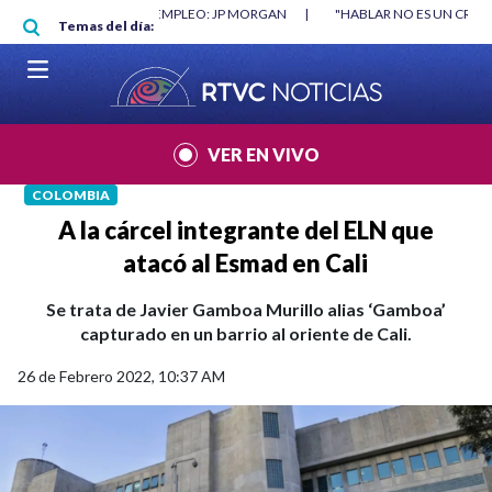
Pasar al contenido principal
O MÍNIMO NO DESTRUYÓ EMPLEO: JP MORGAN
|
"HABLAR NO ES UN CRIME
Temas del día:
L MUNDIAL 2026
|
VER EN VIVO
COLOMBIA
A la cárcel integrante del ELN que
atacó al Esmad en Cali
Se trata de Javier Gamboa Murillo alias ‘Gamboa’
capturado en un barrio al oriente de Cali.
26 de Febrero 2022, 10:37 AM