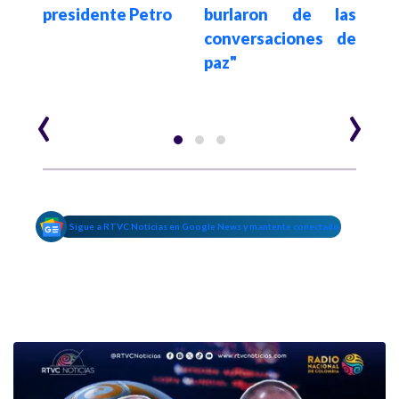
secu
cita
presidente Petro
burlaron de las
ELN 
n de
conversaciones de
más 
os
paz"
‹
›
Sigue a RTVC Noticias en Google News y mantente conectado