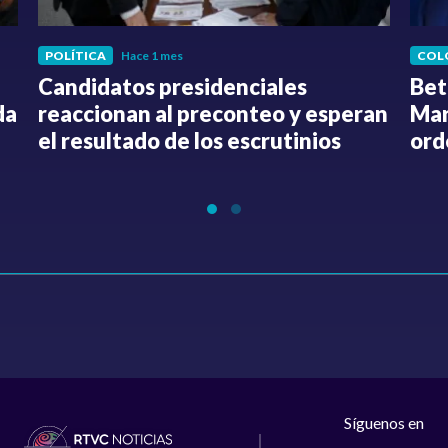
POLÍTICA
Hace 1 mes
COL
Candidatos presidenciales
Bet
da
reaccionan al preconteo y esperan
Mar
el resultado de los escrutinios
ord
Síguenos en