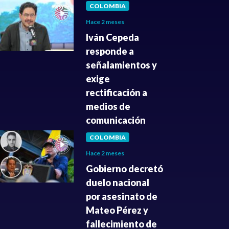
COLOMBIA
Hace 2 meses
Iván Cepeda
responde a
señalamientos y
exige
rectificación a
medios de
comunicación
COLOMBIA
Hace 2 meses
Gobierno decretó
duelo nacional
por asesinato de
Mateo Pérez y
fallecimiento de