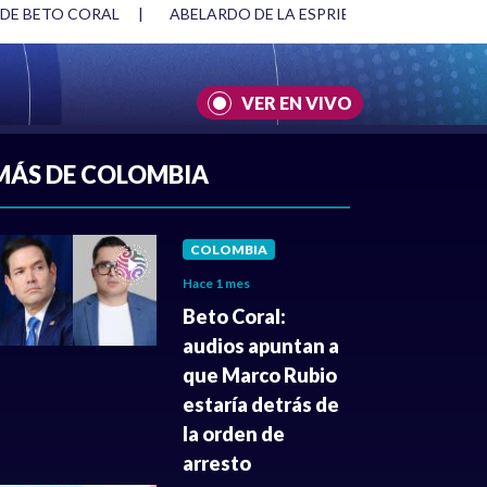
 DE BETO CORAL
|
ABELARDO DE LA ESPRIELLA Y DMG
|
VER EN VIVO
A
|
CULTURA
|
JUSTICIA
MÁS DE COLOMBIA
COLOMBIA
Hace 1 mes
Beto Coral:
audios apuntan a
que Marco Rubio
estaría detrás de
la orden de
arresto