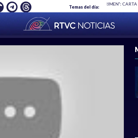
Ó EMPLEO: JP MORGAN
|
"HABLAR NO ES UN CRIMEN": CARTA
Temas del día:
ACIONAL
|
POLÍTICA
|
DEPORTES
|
ECONOMÍ