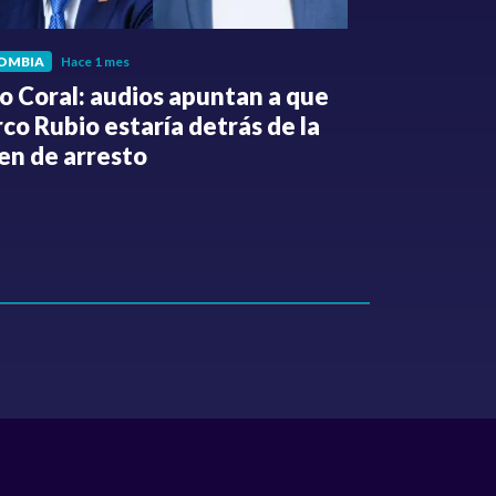
OMBIA
Hace 1 mes
POLÍTICA
Hace
o Coral: audios apuntan a que
Gabriel Be
co Rubio estaría detrás de la
de la Espri
en de arresto
de despedi
públicos