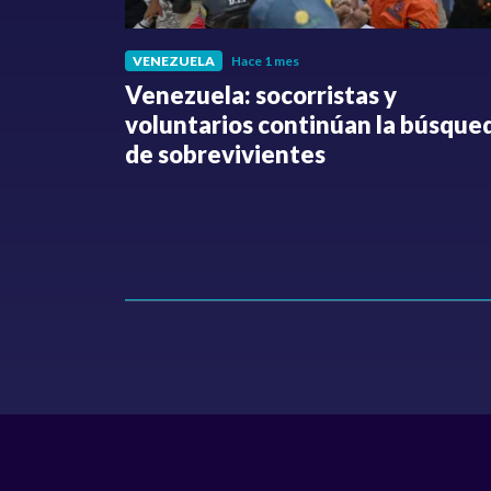
VENEZUELA
Hace 1 mes
fue
Venezuela: socorristas y
o no ha
voluntarios continúan la búsque
Hollman
de sobrevivientes