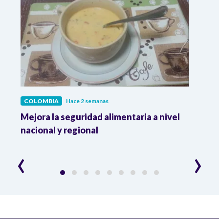
COLOMBIA
Hace 2 semanas
COL
Mejora la seguridad alimentaria a nivel
Crec
da
nacional y regional
Camp
desar
‹
›