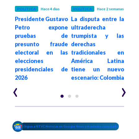
POLÍTICA
Hace 4 días
POLÍTICA
Hace 2 semanas
POLÍ
Presidente Gustavo
La disputa entre la
Con
De la
Petro expone
ultraderecha
su
a en
pruebas de
trumpista y las
de
sado
presunto fraude
derechas
elim
egia
electoral en las
tradicionales en
a c
al e
elecciones
América Latina
es
n de
presidenciales de
tiene un nuevo
$62.
2026
escenario: Colombia
año
‹
›
Sigue a RTVC Noticias en Google News y mantente conectado