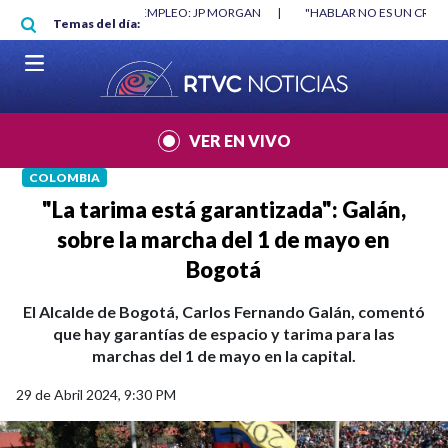
Pasar al contenido principal
RGAN
|
"HABLAR NO ES UN CRIMEN": CARTA DE BETO CORAL
|
ABELAR
Temas del día:
VER EN VIVO
COLOMBIA
"La tarima está garantizada": Galán,
sobre la marcha del 1 de mayo en
Bogotá
El Alcalde de Bogotá, Carlos Fernando Galán, comentó
que hay garantías de espacio y tarima para las
marchas del 1 de mayo en la capital.
29 de Abril 2024, 9:30 PM