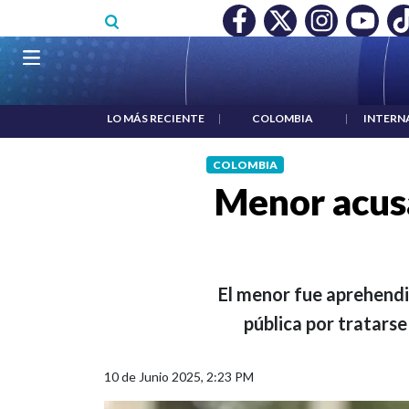
Pasar al contenido principal
O MÍNIMO NO DESTRUYÓ EMPLEO: JP MORGAN
|
"HABLAR NO
Navegación principal
LO MÁS RECIENTE
|
COLOMBIA
|
INTERN
COLOMBIA
Menor acus
El menor fue aprehendi
pública por tratarse
10 de Junio 2025, 2:23 PM