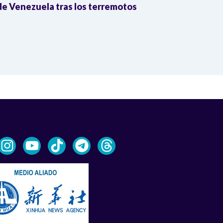
e Venezuela tras los terremotos
León XIV por
la Reforma A