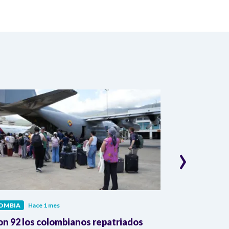
›
OMBIA
Hace 1 mes
COLOMBIA
Hac
on 92 los colombianos repatriados
Presidente Pe