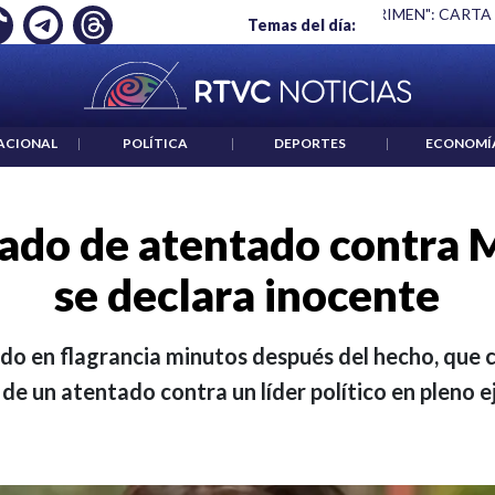
 ES UN CRIMEN": CARTA DE BETO CORAL
|
ABELARDO DE LA E
Temas del día:
ACIONAL
|
POLÍTICA
|
DEPORTES
|
ECONOMÍ
ado de atentado contra M
se declara inocente
do en flagrancia minutos después del hecho, que 
 de un atentado contra un líder político en pleno 