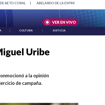
SPRIELLA Y DMG
|
ACUERDOS ENTRE ESTADOS UNIDOS E IRÁ
VER EN VIVO
A
|
CULTURA
|
JUSTICIA
iguel Uribe
conmocionó a la opinión
ejercicio de campaña.