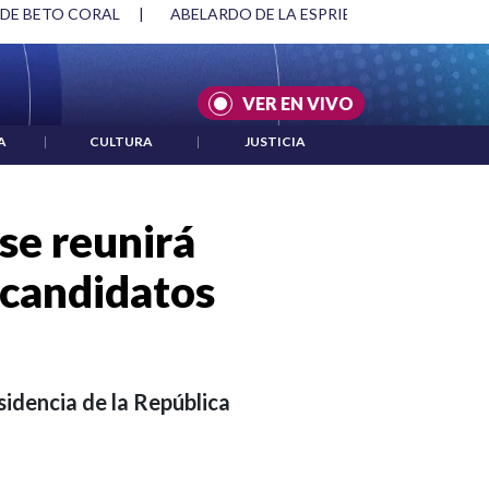
SPRIELLA Y DMG
|
ACUERDOS ENTRE ESTADOS UNIDOS E IRÁ
VER EN VIVO
A
|
CULTURA
|
JUSTICIA
se reunirá
ecandidatos
sidencia de la República