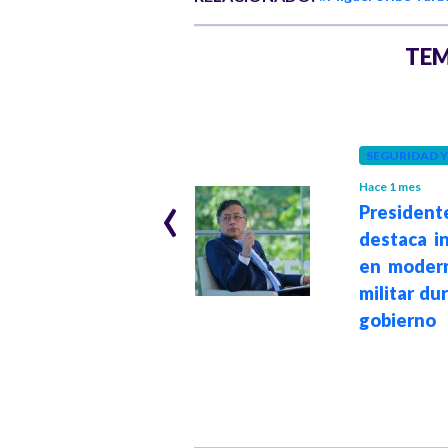
TEM
JUSTICIA
Hace 4 meses
Fiscalía ofrece
SEGURIDAD 
hasta $5.000
‹
millones por
Hace 1 mes
President
cabecillas de la
destaca i
Segunda
en modern
Marquetalia,
militar du
señalados del
gobierno
asesinato de
Miguel Uribe
Turbay