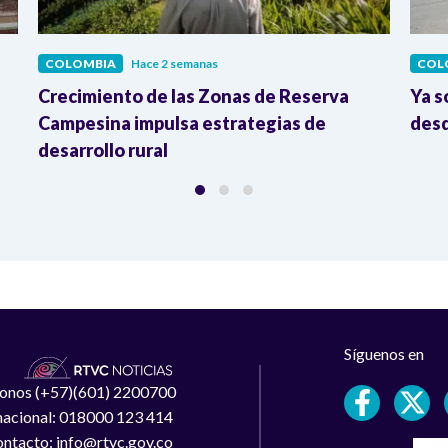
COLOMBIA
Hace 2 semanas
COL
Crecimiento de las Zonas de Reserva
Ya s
Campesina impulsa estrategias de
desd
desarrollo rural
Síguenos en
léfonos (+57)(601) 2200700
 nacional: 018000 123 414
ntacto: info@rtvc.gov.co