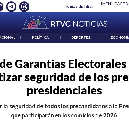
 ES UN CRIMEN": CARTA DE BETO CORAL
|
ABELARDO DE LA E
Temas del día:
ACIONAL
|
POLÍTICA
|
DEPORTES
|
ECONOMÍ
de Garantías Electorales 
tizar seguridad de los pr
presidenciales
ar la seguridad de todos los precandidatos a la Pre
que participarán en los comicios de 2026.