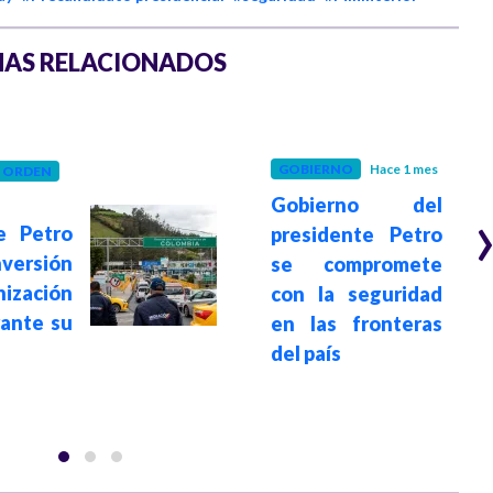
AS RELACIONADOS
GOBIERNO
Hace 1 mes
Y ORDEN
Gobierno del
e Petro
presidente Petro
nversión
se compromete
ización
con la seguridad
rante su
en las fronteras
del país