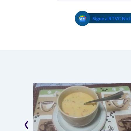
Sigue a RTVC Not
‹