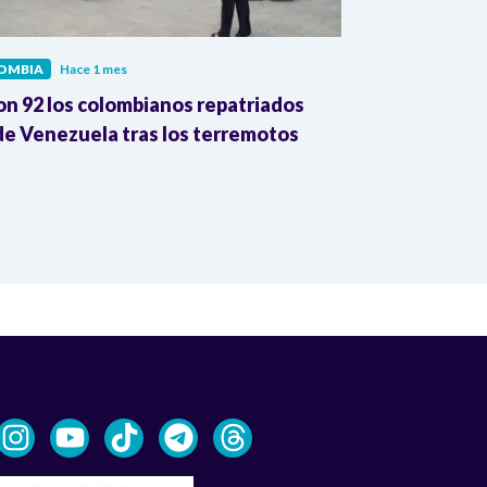
OMBIA
Hace 1 mes
COLOMBIA
Hac
on 92 los colombianos repatriados
Presidente Pe
e Venezuela tras los terremotos
León XIV por
la Reforma A