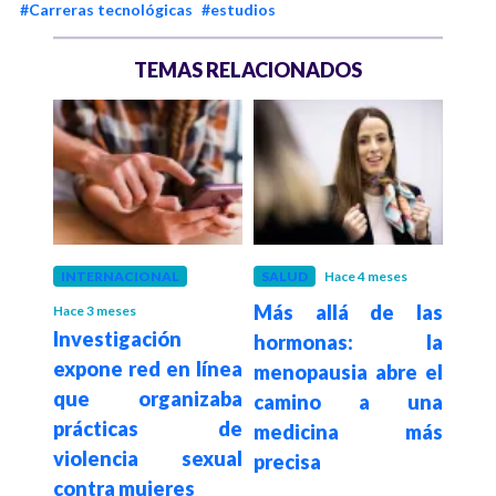
#Carreras tecnológicas
#estudios
TEMAS RELACIONADOS
 meses
INTERNACIONAL
SALUD
Hace 4 meses
POLÍ
anza
Más allá de las
Pact
Hace 3 meses
Investigación
para
hormonas: la
el ú
expone red en línea
spora
menopausia abre el
mayo
que organizaba
camino a una
con
prácticas de
medicina más
43
violencia sexual
precisa
sena
contra mujeres