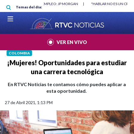
Pasar al contenido principal
RGAN
|
"HABLAR NO ES UN CRIMEN": CARTA DE BETO CORAL
|
ABELAR
Temas del día:
VER EN VIVO
COLOMBIA
¡Mujeres! Oportunidades para estudiar
una carrera tecnológica
En RTVC Noticias te contamos cómo puedes aplicar a
esta oportunidad.
27 de Abril 2021, 1:13 PM