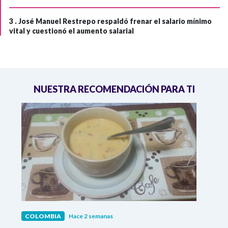
3 .
José Manuel Restrepo respaldó frenar el salario mínimo
vital y cuestionó el aumento salarial
NUESTRA RECOMENDACIÓN PARA TI
COLOMBIA
Hace 2 semanas
COL