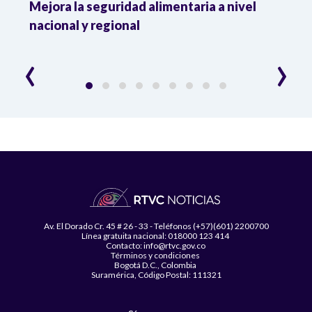
Mejora la seguridad alimentaria a nivel
Crec
da
nacional y regional
Camp
desar
‹
›
Av. El Dorado Cr. 45 # 26 - 33 - Teléfonos (+57)(601) 2200700
Línea gratuita nacional: 018000 123 414
Contacto: info@rtvc.gov.co
Términos y condiciones
Bogotá D.C., Colombia
Suramérica, Código Postal: 111321