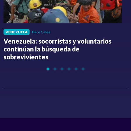
VENEZUELA
Hace 1 mes
Venezuela: socorristas y voluntarios
C
continúan la búsqueda de
a
sobrevivientes
l