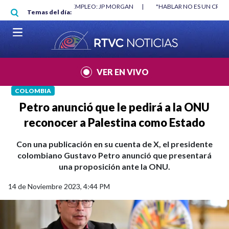
Pasar al contenido principal
O MÍNIMO NO DESTRUYÓ EMPLEO: JP MORGAN
|
"HABLAR NO ES UN CRIME
Temas del día:
L MUNDIAL 2026
|
VER EN VIVO
COLOMBIA
Petro anunció que le pedirá a la ONU
reconocer a Palestina como Estado
Con una publicación en su cuenta de X, el presidente
colombiano Gustavo Petro anunció que presentará
una proposición ante la ONU.
14 de Noviembre 2023, 4:44 PM