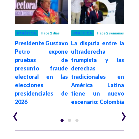
POLÍTICA
Hace 2 días
POLÍTICA
Hace 2 semanas
POLÍ
Presidente Gustavo
La disputa entre la
Con
De la
Petro expone
ultraderecha
su
a en
pruebas de
trumpista y las
de
sado
presunto fraude
derechas
elim
egia
electoral en las
tradicionales en
a c
al e
elecciones
América Latina
es
n de
presidenciales de
tiene un nuevo
$62.
2026
escenario: Colombia
año
‹
›