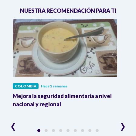
NUESTRA RECOMENDACIÓN PARA TI
COLOMBIA
Hace 2 semanas
COL
Mejora la seguridad alimentaria a nivel
Crec
da
nacional y regional
Camp
desar
‹
›