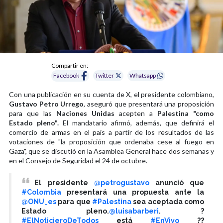
Compartir en:
Facebook
Twitter
Whatsapp
Con una publicación en su cuenta de X, el presidente colombiano,
Gustavo Petro Urrego
, aseguró que presentará una proposición
para que las
Naciones Unidas
acepten a
Palestina "como
Estado pleno".
El mandatario afirmó, además, que definirá el
comercio de armas en el país a partir de los resultados de las
votaciones de "la proposición que ordenaba cese al fuego en
Gaza", que se discutió en la Asamblea General hace dos semanas y
en el Consejo de Seguridad el 24 de octubre.
El presidente
@petrogustavo
anunció que
#Colombia
presentará una propuesta ante la
@ONU_es
para que
#Palestina
sea aceptada como
Estado pleno.
@luisabarberi
. ?️
#ElNoticieroDeTodos
está
#EnVivo
??