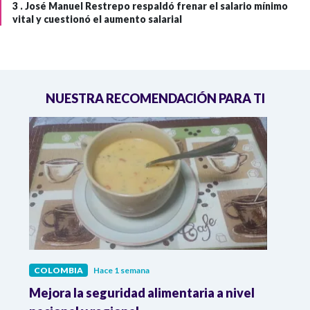
3 .
José Manuel Restrepo respaldó frenar el salario mínimo
vital y cuestionó el aumento salarial
NUESTRA RECOMENDACIÓN PARA TI
COLOMBIA
Hace 1 semana
COL
Mejora la seguridad alimentaria a nivel
Crec