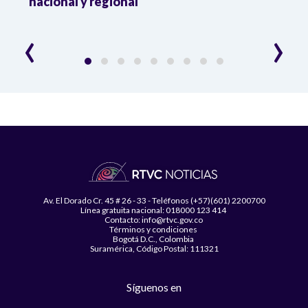
da
nacional y regional
Camp
desar
‹
›
Av. El Dorado Cr. 45 # 26 - 33 - Teléfonos (+57)(601) 2200700
Línea gratuita nacional: 018000 123 414
Contacto: info@rtvc.gov.co
Términos y condiciones
Bogotá D.C., Colombia
Suramérica, Código Postal: 111321
Síguenos en