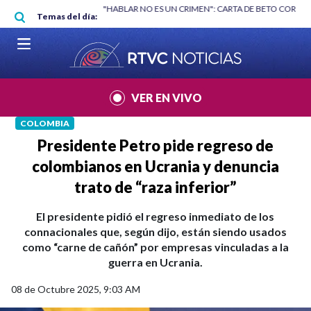
Pasar al contenido principal
|
"HABLAR NO ES UN CRIMEN": CARTA DE BETO CORAL
|
ABELARDO DE
Temas del día:
VER EN VIVO
COLOMBIA
Presidente Petro pide regreso de
colombianos en Ucrania y denuncia
trato de “raza inferior”
El presidente pidió el regreso inmediato de los
connacionales que, según dijo, están siendo usados
como “carne de cañón” por empresas vinculadas a la
guerra en Ucrania.
08 de Octubre 2025, 9:03 AM