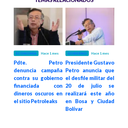
 mes
ECONOMÍA
Hace 1 mes
GOBIERNO
Hace 1 mes
GOB
etro
Pdte. Petro
Presidente Gustavo
Pd
istro
denuncia campaña
Petro anuncia que
agra
nda
contra su gobierno
el desfile militar del
por 
como
financiada con
20 de julio se
Espr
 del
dineros oscuros en
realizará este año
s
n el
el sitio Petroleaks
en Bosa y Ciudad
des
 de
Bolívar
en 
e la
mun