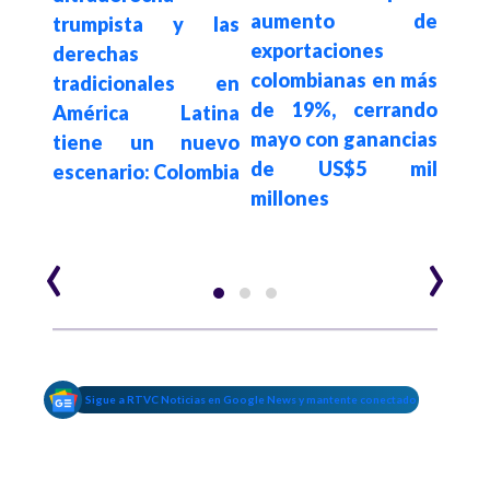
aumento de
trumpista y las
la 
FIFA
exportaciones
derechas
octa
 el
colombianas en más
tradicionales en
Mund
emio
de 19%, cerrando
América Latina
2026
rgado
mayo con ganancias
tiene un nuevo
de US$5 mil
escenario: Colombia
millones
‹
›
Sigue a RTVC Noticias en Google News y mantente conectado