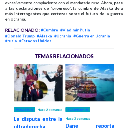
excesivamente complaciente con el mandatario ruso. Ahora,
pese
a las declaraciones de “progreso”, la cumbre de Alaska deja
más interrogantes que certezas sobre el futuro de la guerra
en Ucrania
.
RELACIONADO:
#Cumbre
#Vladimir Putin
#Donald Trump
#Alaska
#Ucrania
#Guerra en Ucrania
#rusia
#Estados Unidos
TEMAS RELACIONADOS
POLÍTICA
Hace 2 semanas
ECONOMÍA
FÚT
La disputa entre la
Rad
Hace 3 semanas
Dane reporta
ultraderecha
Colo