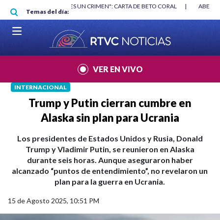
Pasar al contenido principal
RGAN
|
"HABLAR NO ES UN CRIMEN": CARTA DE BETO CORAL
|
ABELAR
Temas del día:
VER EN VIVO
INTERNACIONAL
Trump y Putin cierran cumbre en
Alaska sin plan para Ucrania
Los presidentes de Estados Unidos y Rusia, Donald
Trump y Vladimir Putin, se reunieron en Alaska
durante seis horas. Aunque aseguraron haber
alcanzado “puntos de entendimiento”, no revelaron un
plan para la guerra en Ucrania.
15 de Agosto 2025, 10:51 PM