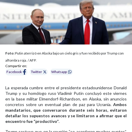
Foto:
Putin aterrizó en Alaska bajo un cielo gris y fue recibido por Trump con
alfombra roja. / AFP.
Compartir en:
Facebook
Twitter
Whatsapp
La esperada cumbre entre el presidente estadounidense Donald
Trump y su homólogo ruso Vladimir Putin concluyó este viernes
en la base militar Elmendorf-Richardson, en Alaska, sin anuncios
concretos sobre un eventual plan de paz para Ucrania.
Ambos
mandatarios, que conversaron durante seis horas, evitaron
detallar los supuestos avances y se limitaron a afirmar que el
encuentro fue “productivo”
.
Trump sostuvo que en la reunión “se acordaron muchos puntos”,