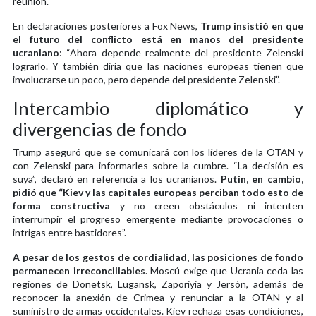
reunión.
En declaraciones posteriores a Fox News,
Trump insistió en que
el futuro del conflicto está en manos del presidente
ucraniano
: “Ahora depende realmente del presidente Zelenski
lograrlo. Y también diría que las naciones europeas tienen que
involucrarse un poco, pero depende del presidente Zelenski”.
Intercambio diplomático y
divergencias de fondo
Trump aseguró que se comunicará con los líderes de la OTAN y
con Zelenski para informarles sobre la cumbre. “La decisión es
suya”, declaró en referencia a los ucranianos.
Putin, en cambio,
pidió que “Kiev y las capitales europeas perciban todo esto de
forma constructiva
y no creen obstáculos ni intenten
interrumpir el progreso emergente mediante provocaciones o
intrigas entre bastidores”.
A pesar de los gestos de cordialidad, las posiciones de fondo
permanecen irreconciliables
. Moscú exige que Ucrania ceda las
regiones de Donetsk, Lugansk, Zaporiyia y Jersón, además de
reconocer la anexión de Crimea y renunciar a la OTAN y al
suministro de armas occidentales. Kiev rechaza esas condiciones,