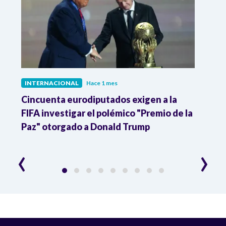
INTERNACIONAL
Hace 1 mes
INTE
Cincuenta eurodiputados exigen a la
1,000
FIFA investigar el polémico "Premio de la
Isra
Paz" otorgado a Donald Trump
pers
‹
›