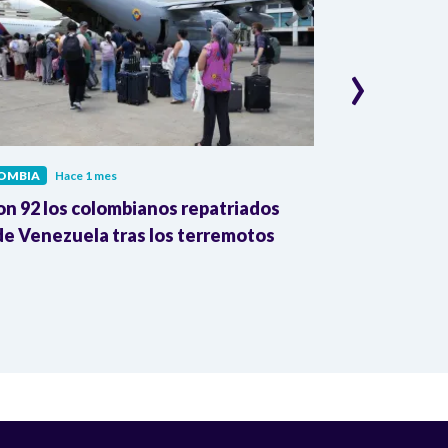
›
OMBIA
Hace 1 mes
COLOMBIA
Hac
on 92 los colombianos repatriados
Presidente Pe
e Venezuela tras los terremotos
León XIV por
la Reforma A