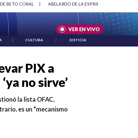
SPRIELLA Y DMG
|
ACUERDOS ENTRE ESTADOS UNIDOS E IRÁ
VER EN VIVO
A
|
CULTURA
|
JUSTICIA
levar PIX a
‘ya no sirve’
tionó la lista OFAC,
ntrario, es un “mecanismo