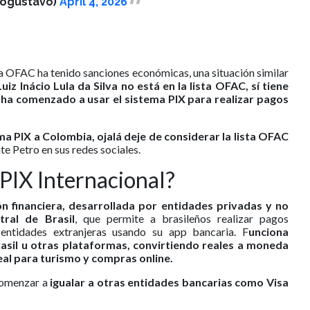
rogustavo)
April 4, 2026
ista OFAC ha tenido sanciones económicas, una situación similar
Luiz Inácio Lula da Silva no está en la lista OFAC, sí tiene
 ha comenzado a usar el sistema PIX para realizar pagos
ema PIX a Colombia, ojalá deje de considerar la lista OFAC
nte Petro en sus redes sociales.
 PIX Internacional?
ón financiera, desarrollada por entidades privadas y no
ral de Brasil
, que permite a brasileños realizar pagos
 entidades extranjeras usando su app bancaria. F
unciona
sil u otras plataformas, convirtiendo reales a moneda
eal para turismo y compras online.
comenzar a
igualar a otras entidades bancarias como Visa