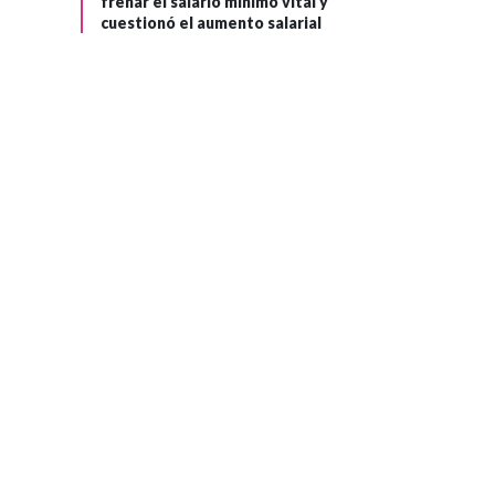
frenar el salario mínimo vital y
cuestionó el aumento salarial
GOBIERNO
Hace 1 mes
Pdte. Petro
›
agradece a Karol
G por su carta a De
la Espriella y
advierte sobre la
deshumanización
en Colombia y el