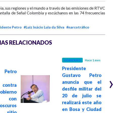
ia, sus regiones y el mundo a través de las emisiones de RTVC
antalla de Señal Colombia y escúchanos en las 74 frecuencias
idente Petro
#Luiz Inácio Lula da Silva
#narcotráfico
AS RELACIONADOS
GOBIERNO
Hace 1 mes
Presidente
Petro
Gustavo Petro
anuncia que el
contra
desfile militar del
ierno
20 de julio se
da con
realizará este año
oscuros
en Bosa y Ciudad
sitio