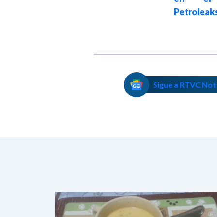
Abelardo de la
Petroleak
Espriella
Sigue a RTVC Not