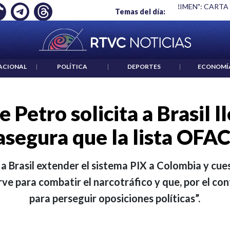
 ES UN CRIMEN": CARTA DE BETO CORAL
|
ABELARDO DE LA E
Temas del día:
ACIONAL
|
POLÍTICA
|
DEPORTES
|
ECONOMÍ
 Petro solicita a Brasil l
segura que la lista OFAC 
 a Brasil extender el sistema PIX a Colombia y cues
ve para combatir el narcotráfico y que, por el co
para perseguir oposiciones políticas”.