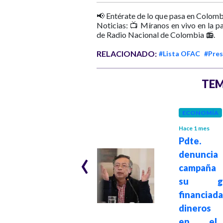
📢 Entérate de lo que pasa en Colomb
Noticias: 📺 Míranos en vivo en la p
de Radio Nacional de Colombia 📻.
RELACIONADO:
#Lista OFAC
#Pres
TEM
GOBIERNO
Hace 1 mes
ECONOMÍA
Presidente Petro
Hace 1 mes
designó al
Pdte. 
‹
ministro de
denuncia
Hacienda Germán
campaña 
Ávila como
su gob
coordinador del
financia
empalme con el
dineros 
gobierno de
en el 