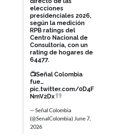
directo de las
elecciones
presidenciales 2026,
según la medición
RPB ratings del
Centro Nacional de
Consultoría, con un
rating de hogares de
64477.
📺Señal Colombia
fue…
pic.twitter.com/0D4F
NmV2Dx
— Señal Colombia
(@SenalColombia)
June 7,
2026