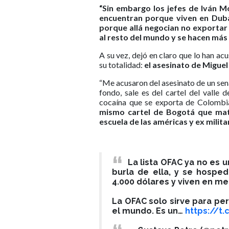
“Sin embargo los jefes de Iván M
encuentran porque viven en Dubái
porque allá negocian no exportar
al resto del mundo y se hacen má
A su vez, dejó en claro que lo han ac
su totalidad:
el asesinato de Miguel
“Me acusaron del asesinato de un sena
fondo, sale es del cartel del valle
cocaína que se exporta de Colombi
mismo cartel de Bogotá que mata
escuela de las américas y ex milita
La lista OFAC ya no es u
burla de ella, y se hospe
4.000 dólares y viven en med
La OFAC solo sirve para per
el mundo. Es un…
https://t