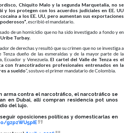
ordisco, Chiquito Malo y la segunda Marquetalia, no se
 y los protegen con los acuerdos judiciales en EE. UU
 cocaína a los EE. UU, pero aumentan sus exportaciones
s poderosos”
, escribió el mandatario.
usado de un homicidio que no ha sido investigado a fondo y en
 Uribe Turbay.
dor de derechas y resultó que su crimen que no se investiga a
 de Tenza dueño de las esmeraldas y de la mayor parte de la
a, Ecuador y Venezuela.
El cartel del Valle de Tenza es el
 con francotiradores profesionales entrenados en la
res a sueldo
”, sostuvo el primer mandatario de Colombia.
n arma contra el narcotráfico, el narcotráfico se
dan en Dubai, allí compran residencia pot unos
io del lujo.
seguir oposiciones políticas y domesticarlas en
.co/gzpzWU5pIE