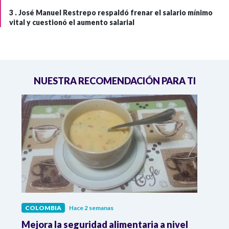
3 .
José Manuel Restrepo respaldó frenar el salario mínimo
vital y cuestionó el aumento salarial
NUESTRA RECOMENDACIÓN PARA TI
COLOMBIA
Hace 2 semanas
COL
Mejora la seguridad alimentaria a nivel
Crec