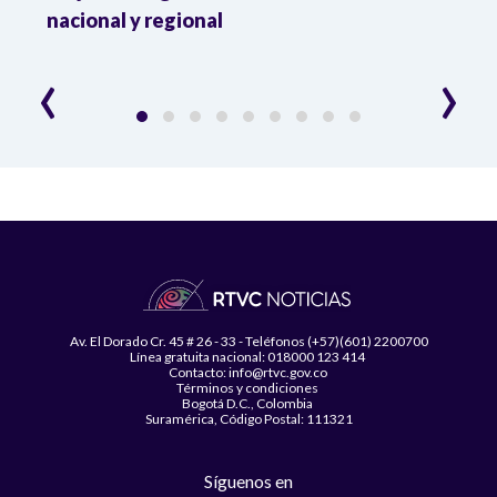
da
nacional y regional
Camp
desar
‹
›
Av. El Dorado Cr. 45 # 26 - 33 - Teléfonos (+57)(601) 2200700
Línea gratuita nacional: 018000 123 414
Contacto: info@rtvc.gov.co
Términos y condiciones
Bogotá D.C., Colombia
Suramérica, Código Postal: 111321
Síguenos en