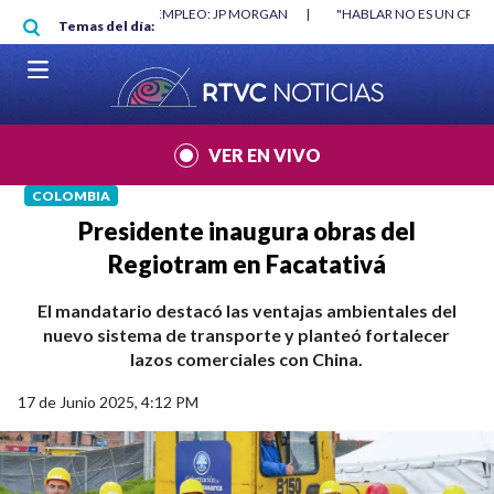
Pasar al contenido principal
O MÍNIMO NO DESTRUYÓ EMPLEO: JP MORGAN
|
"HABLAR NO ES UN CRIME
Temas del día:
L MUNDIAL 2026
|
VER EN VIVO
COLOMBIA
Presidente inaugura obras del
Regiotram en Facatativá
El mandatario destacó las ventajas ambientales del
nuevo sistema de transporte y planteó fortalecer
lazos comerciales con China.
17 de Junio 2025, 4:12 PM