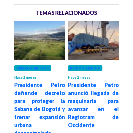
TEMAS RELACIONADOS
 años
MEDIO AMBIENTE
REGIÓN ANDINA
BOG
 de
"Del
Hace 2 meses
Hace 2 meses
Presidente Petro
Presidente Petro
 no
dep
defiende decreto
anunció llegada de
encia
rec
para proteger la
maquinaria para
a su
tron
Sabana de Bogotá y
avanzar en el
la 
frenar expansión
Regiotram de
pre
urbana
Occidente
sob
descontrolada