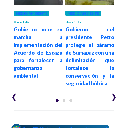
MEDIO AMBIENTE
MEDIO AMBIENTE
EDU
Hace 1 día
Hace 1 día
Hace 4
r el
Gobierno pone en
Gobierno del
Pre
to a
marcha la
presidente Petro
des
r de
implementación del
protege el páramo
his
a es
Acuerdo de Escazú
de Sumapaz con una
para
sión
para fortalecer la
delimitación que
univ
uede
gobernanza
fortalece la
públ
ente
ambiental
conservación y la
Gob
seguridad hídrica
‹
›