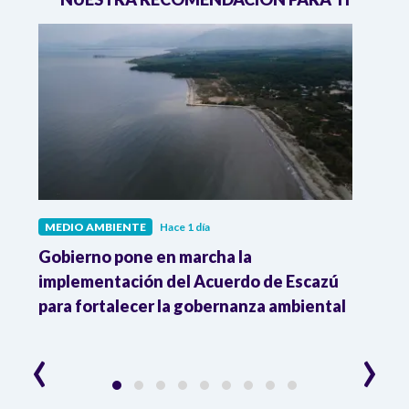
MEDIO AMBIENTE
Hace 1 día
MEDI
Gobierno pone en marcha la
Gobi
r
implementación del Acuerdo de Escazú
el p
para fortalecer la gobernanza ambiental
delim
cons
‹
›