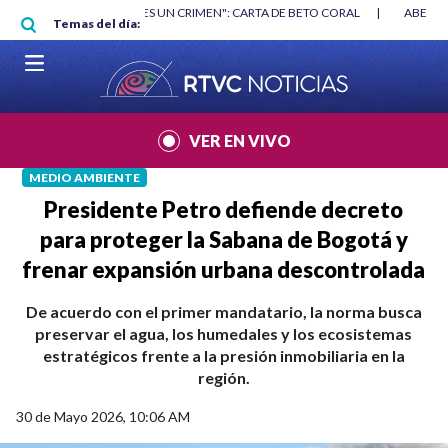
Pasar al contenido principal
RGAN
|
"HABLAR NO ES UN CRIMEN": CARTA DE BETO CORAL
|
ABELAR
Temas del día:
VER EN VIVO
MEDIO AMBIENTE
Presidente Petro defiende decreto
para proteger la Sabana de Bogotá y
frenar expansión urbana descontrolada
De acuerdo con el primer mandatario, la norma busca
preservar el agua, los humedales y los ecosistemas
estratégicos frente a la presión inmobiliaria en la
región.
30 de Mayo 2026, 10:06 AM