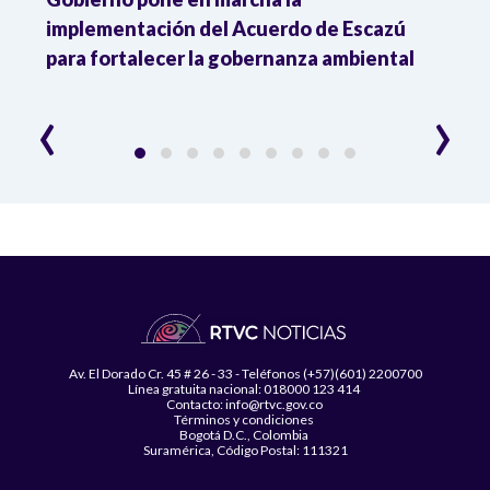
r
implementación del Acuerdo de Escazú
el p
para fortalecer la gobernanza ambiental
delim
cons
‹
›
Av. El Dorado Cr. 45 # 26 - 33 - Teléfonos (+57)(601) 2200700
Línea gratuita nacional: 018000 123 414
Contacto: info@rtvc.gov.co
Términos y condiciones
Bogotá D.C., Colombia
Suramérica, Código Postal: 111321