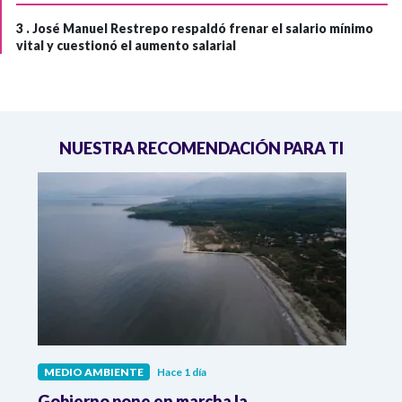
3 .
José Manuel Restrepo respaldó frenar el salario mínimo
vital y cuestionó el aumento salarial
NUESTRA RECOMENDACIÓN PARA TI
MEDIO AMBIENTE
Hace 1 día
MEDI
Gobierno pone en marcha la
Gobi