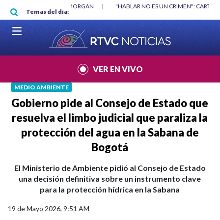
Pasar al contenido principal
RGAN
|
"HABLAR NO ES UN CRIMEN": CARTA DE BETO CORAL
|
ABELAR
Temas del día:
VER EN VIVO
MEDIO AMBIENTE
Gobierno pide al Consejo de Estado que
resuelva el limbo judicial que paraliza la
protección del agua en la Sabana de
Bogotá
El Ministerio de Ambiente pidió al Consejo de Estado
una decisión definitiva sobre un instrumento clave
para la protección hídrica en la Sabana
19 de Mayo 2026, 9:51 AM