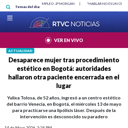
Pasar al contenido principal
RGAN
|
"HABLAR NO ES UN CRIMEN": CARTA DE BETO CORAL
|
ABELAR
Temas del día:
VER EN VIVO
ACTUALIDAD
Desaparece mujer tras procedimiento
estético en Bogotá: autoridades
hallaron otra paciente encerrada en el
lugar
Yulixa Tolosa, de 52 años, ingresó a un centro estético
del barrio Venecia, en Bogotá, el miércoles 13 de mayo
para practicarse una lipólisis láser. Después de la
intervención es desconocido su paradero
14 de Mayo 2026, 2:24 PM