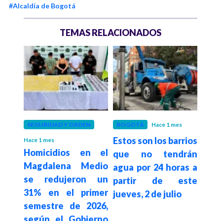
#Alcaldía de Bogotá
TEMAS RELACIONADOS
SEGURIDAD Y ORDEN
BOGOTÁ
Hace 1 mes
BOG
Estos son los barrios
Alca
Hace 1 mes
etro
Homicidios en el
que no tendrán
enf
a de
Magdalena Medio
agua por 24 horas a
fisc
para
se redujeron un
partir de este
det
 el
31% en el primer
jueves, 2 de julio
patr
 de
semestre de 2026,
de 2
según el Gobierno
pes