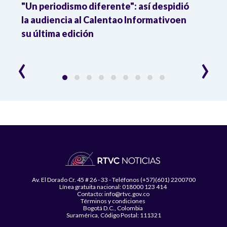
 a
"Un periodismo diferente": así despidió
La p
la audiencia al Calentao Informativoen
tiene
su última edición
frec
‹
›
Av. El Dorado Cr. 45 # 26 - 33 - Teléfonos (+57)(601) 2200700
Línea gratuita nacional: 018000 123 414
Contacto: info@rtvc.gov.co
Términos y condiciones
Bogotá D.C., Colombia
Suramérica, Código Postal: 111321