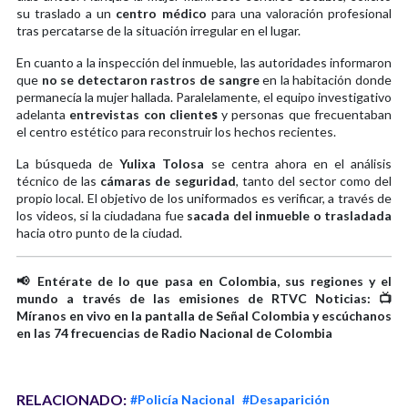
su traslado a un
centro médico
para una valoración profesional
tras percatarse de la situación irregular en el lugar.
En cuanto a la inspección del inmueble, las autoridades informaron
que
no se detectaron rastros de sangre
en la habitación donde
permanecía la mujer hallada. Paralelamente, el equipo investigativo
adelanta
entrevistas con cliente
s
y personas que frecuentaban
el centro estético para reconstruir los hechos recientes.
La búsqueda de
Yulixa Tolosa
se centra ahora en el análisis
técnico de las
cámaras de seguridad
, tanto del sector como del
propio local. El objetivo de los uniformados es verificar, a través de
los videos, si la ciudadana fue
sacada del inmueble o trasladada
hacia otro punto de la ciudad.
📢 Entérate de lo que pasa en Colombia, sus regiones y el
mundo a través de las emisiones de RTVC Noticias: 📺
Míranos en vivo en la pantalla de Señal Colombia y escúchanos
en las 74 frecuencias de Radio Nacional de Colombia
RELACIONADO:
#Policía Nacional
#Desaparición