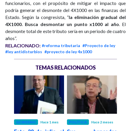
funcionarios, con el propósito de mitigar el impacto que
podría generar el desmonte del 4X1000 en las finanzas del
Estado. Según la congresista, “
la eliminación gradual del
4X1000. Busca desmontar un punto x1000 al año
. El
desmonte total de este tributo sería en un periodo de cuatro
años”.
RELACIONADO:
#reforma tributaria
#Proyecto de ley
#ley antidisturbios
#proyecto de ley 4x1000
TEMAS RELACIONADOS
eses
GOBIERNO
Hace 1 mes
POLÍTICA
Hace 2 meses
POLÍ