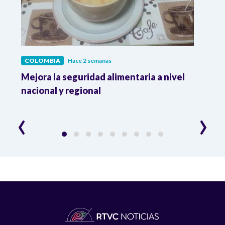
COLOMBIA
Hace 2 semanas
COL
Mejora la seguridad alimentaria a nivel
Crec
da
nacional y regional
Camp
desar
‹
›