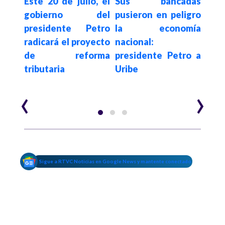
ema
Este 20 de julio, el
Sus bancadas
Rea
años
gobierno del
pusieron en peligro
Carr
bista
presidente Petro
la economía
pi
quien
radicará el proyecto
nacional:
"sus
edes
de reforma
presidente Petro a
Co
umbar
tributaria
Uribe
pres
taria
res
‹
›
Sigue a RTVC Noticias en Google News y mantente conectado