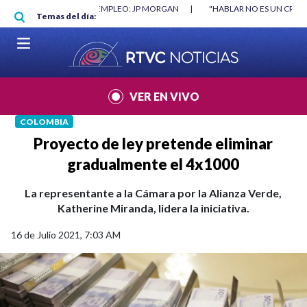
Pasar al contenido principal
RGAN
|
"HABLAR NO ES UN CRIMEN": CARTA DE BETO CORAL
|
ABELAR
Temas del día:
VER EN VIVO
COLOMBIA
Proyecto de ley pretende eliminar
gradualmente el 4x1000
La representante a la Cámara por la Alianza Verde,
Katherine Miranda, lidera la iniciativa.
16 de Julio 2021, 7:03 AM