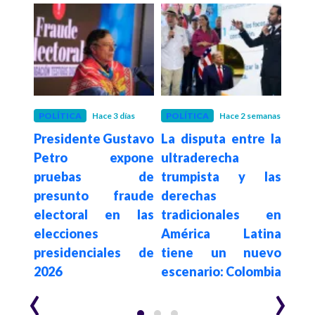
POLÍTICA
Hace 3 días
POLÍTICA
Hace 2 semanas
POLÍ
Presidente Gustavo
La disputa entre la
Con
De la
Petro expone
ultraderecha
su
a en
pruebas de
trumpista y las
de
sado
presunto fraude
derechas
elim
egia
electoral en las
tradicionales en
a c
al e
elecciones
América Latina
es
n de
presidenciales de
tiene un nuevo
$62.
2026
escenario: Colombia
año
‹
›