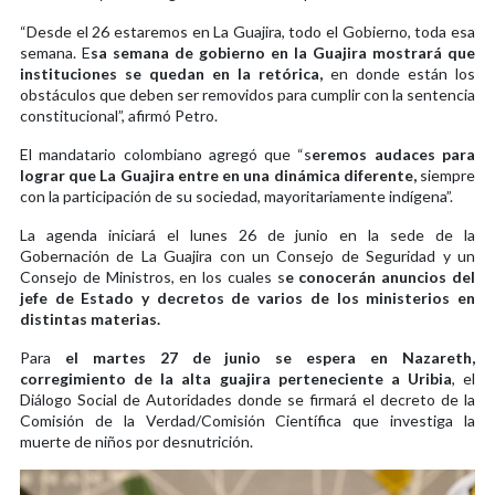
“Desde el 26 estaremos en La Guajira, todo el Gobierno, toda esa
semana. E
sa semana de gobierno en la Guajira mostrará que
instituciones se quedan en la retórica,
en donde están los
obstáculos que deben ser removidos para cumplir con la sentencia
constitucional”, afirmó Petro.
El mandatario colombiano agregó que “s
eremos audaces para
lograr que La Guajira entre en una dinámica diferente,
siempre
con la participación de su sociedad, mayoritariamente indígena”.
La agenda iniciará el lunes 26 de junio en la sede de la
Gobernación de La Guajira con un Consejo de Seguridad y un
Consejo de Ministros, en los cuales s
e conocerán anuncios del
jefe de Estado y decretos de varios de los ministerios en
distintas materias.
Para
el martes 27 de junio se espera en Nazareth,
corregimiento de la alta guajira perteneciente a Uribia
, el
Diálogo Social de Autoridades donde se firmará el decreto de la
Comisión de la Verdad/Comisión Científica que investiga la
muerte de niños por desnutrición.