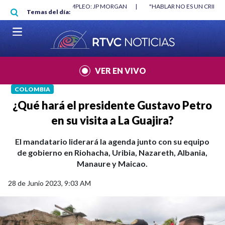
Pasar al contenido principal
O: JP MORGAN
|
"HABLAR NO ES UN CRIMEN": CARTA DE BETO CORAL
|
Temas del día:
VER EN VIVO
COLOMBIA
¿Qué hará el presidente Gustavo Petro
en su visita a La Guajira?
El mandatario liderará la agenda junto con su equipo
de gobierno en Riohacha, Uribia, Nazareth, Albania,
Manaure y Maicao.
28 de Junio 2023, 9:03 AM