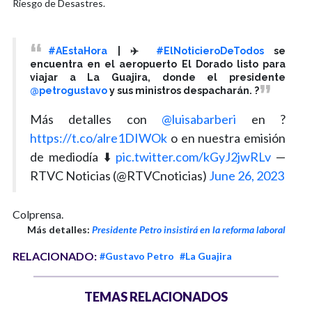
Riesgo de Desastres.
#AEstaHora
| ✈️
#ElNoticieroDeTodos
se
encuentra en el aeropuerto El Dorado listo para
viajar a La Guajira, donde el presidente
@petrogustavo
y sus ministros despacharán. ?
Más detalles con
@luisabarberi
en ?
https://t.co/alre1DIWOk
o en nuestra emisión
de mediodía ⬇️
pic.twitter.com/kGyJ2jwRLv
—
RTVC Noticias (@RTVCnoticias)
June 26, 2023
Colprensa.
Más detalles:
Presidente Petro insistirá en la reforma laboral
RELACIONADO:
#Gustavo Petro
#La Guajira
TEMAS RELACIONADOS