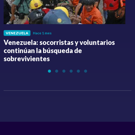
VENEZUELA
Hace 1 mes
Venezuela: socorristas y voluntarios
C
continúan la búsqueda de
a
sobrevivientes
l