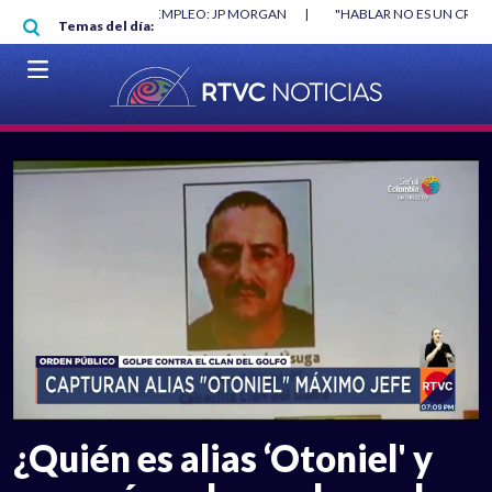
Pasar al contenido principal
O MÍNIMO NO DESTRUYÓ EMPLEO: JP MORGAN
|
"HABLAR NO ES UN CRIME
Temas del día:
L MUNDIAL 2026
|
VER EN VIVO
¿Quién es alias ‘Otoniel' y