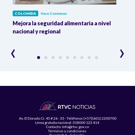
COLOMBIA
Hace 2 semanas
COL
Mejora la seguridad alimentaria a nivel
Crec
da
nacional y regional
Camp
desar
‹
›
Av. El Dorado Cr. 45 # 26 - 33 - Teléfonos (+57)(601) 2200700
Línea gratuita nacional: 018000 123 414
Contacto: info@rtvc.gov.co
Términos y condiciones