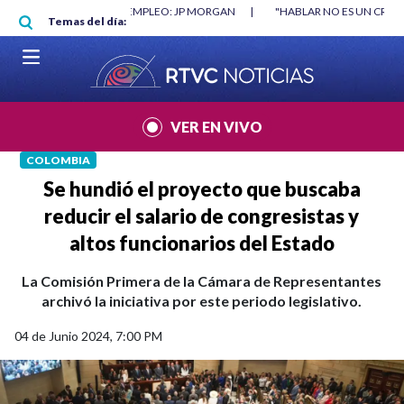
Pasar al contenido principal
O MÍNIMO NO DESTRUYÓ EMPLEO: JP MORGAN
|
"HABLAR NO ES UN CRIME
Temas del día:
L MUNDIAL 2026
|
VER EN VIVO
COLOMBIA
Se hundió el proyecto que buscaba
reducir el salario de congresistas y
altos funcionarios del Estado
La Comisión Primera de la Cámara de Representantes
archivó la iniciativa por este periodo legislativo.
04 de Junio 2024, 7:00 PM