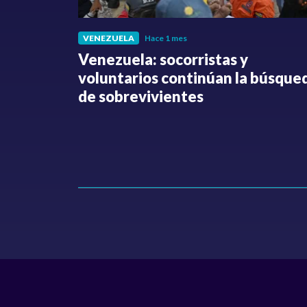
VENEZUELA
Hace 1 mes
fue
Venezuela: socorristas y
o no ha
voluntarios continúan la búsque
Hollman
de sobrevivientes