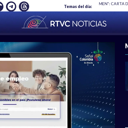
 EMPLEO: JP MORGAN
|
"HABLAR NO ES UN CRIMEN": CARTA 
Temas del día:
ACIONAL
|
POLÍTICA
|
DEPORTES
|
ECONOMÍ