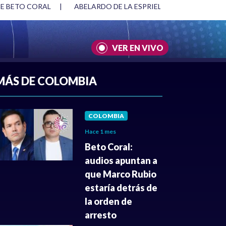
DE BETO CORAL
|
ABELARDO DE LA ESPRIELLA Y DMG
|
AC
VER EN VIVO
A
|
CULTURA
|
JUSTICIA
MÁS DE COLOMBIA
COLOMBIA
Hace 1 mes
Beto Coral:
audios apuntan a
que Marco Rubio
estaría detrás de
la orden de
arresto