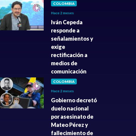
COLOMBIA
Hace 2 meses
Iván Cepeda
responde a
señalamientos y
exige
rectificación a
medios de
comunicación
COLOMBIA
Hace 2 meses
Gobierno decretó
duelo nacional
por asesinato de
Mateo Pérez y
fallecimiento de