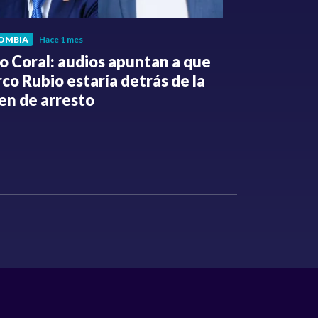
OMBIA
Hace 1 mes
POLÍTICA
Hace 
o Coral: audios apuntan a que
Gabriel Be
co Rubio estaría detrás de la
de la Espri
en de arresto
de despedi
públicos