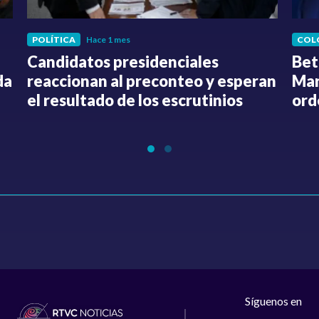
POLÍTICA
Hace 1 mes
COL
Candidatos presidenciales
Bet
da
reaccionan al preconteo y esperan
Mar
el resultado de los escrutinios
ord
Síguenos en