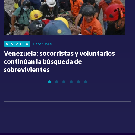
VENEZUELA
Hace 1 mes
Venezuela: socorristas y voluntarios
C
continúan la búsqueda de
a
sobrevivientes
l