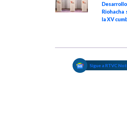
David Ruiz, joven
Desarroll
que falleció en
Riohacha 
Corferias en el
la XV cum
Baum?
Sigue a RTVC Not