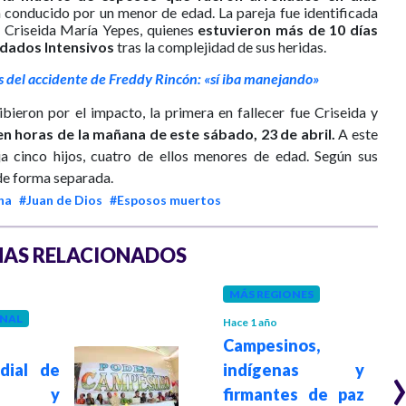
 conducido por un menor de edad. La pareja fue identificada
 Criseida María Yepes, quienes
estuvieron más de 10 días
idados Intensivos
tras la complejidad de sus heridas.
s del accidente de Freddy Rincón: «sí iba manejando»
bieron por el impacto, la primera en fallecer fue Criseida y
n horas de la mañana de este sábado, 23 de abril.
A este
a cinco hijos, cuatro de ellos menores de edad. Según sus
 de forma separada.
ha
#Juan de Dios
#Esposos muertos
AS RELACIONADOS
MÁS REGIONES
NAL
Hace 1 año
Campesinos,
dial de
indígenas y
ión y
firmantes de paz