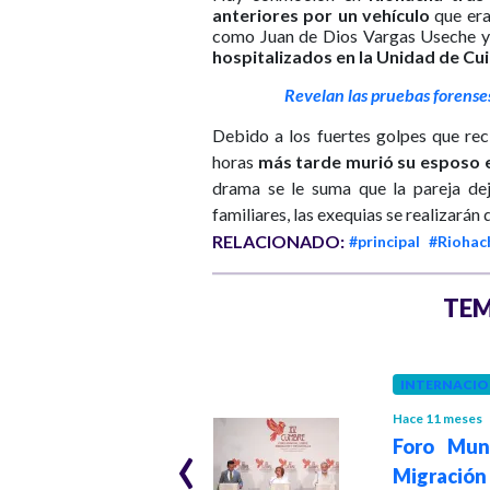
anteriores por un vehículo
que era
como Juan de Dios Vargas Useche y
hospitalizados en la Unidad de Cu
Revelan las pruebas forense
Debido a los fuertes golpes que reci
horas
más tarde murió su esposo e
drama se le suma que la pareja dej
familiares, las exequias se realizarán
RELACIONADO:
#principal
#Riohac
TEM
COLOMBIA
INTERNACIO
Hace 2 años
Hace 11 meses
‹
¿Qué se sabe de la
Foro Mun
muerte de Carlos
Migrac