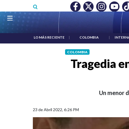
Pasar al contenido principal
O MÍNIMO NO DESTRUYÓ EMPLEO: JP MORGAN
|
"HABLAR NO
Navegación principal
LO MÁS RECIENTE
|
COLOMBIA
|
INTERN
COLOMBIA
Tragedia e
Un menor de
23 de Abril 2022, 6:26 PM