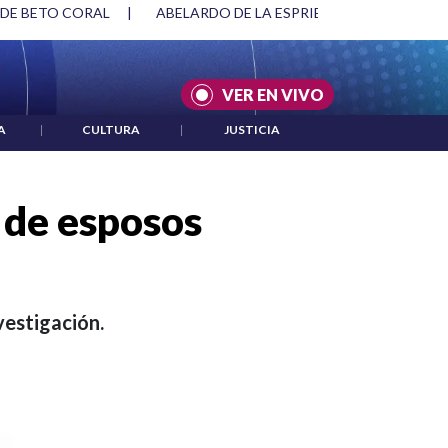
SPRIELLA Y DMG
|
ACUERDOS ENTRE ESTADOS UNIDOS E IRÁ
VER EN VIVO
A
|
CULTURA
|
JUSTICIA
 de esposos
vestigación.