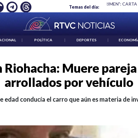
 ES UN CRIMEN": CARTA DE BETO CORAL
|
ABELARDO DE LA E
Temas del día:
ACIONAL
|
POLÍTICA
|
DEPORTES
|
ECONOMÍ
n Riohacha: Muere pareja
arrollados por vehículo
 edad conducía el carro que aún es materia de in