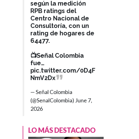
negociación para
según la medición
construcción de
RPB ratings del
Hospital en
Centro Nacional de
Consultoría, con un
Riohacha
rating de hogares de
64477.
📺Señal Colombia
fue…
pic.twitter.com/0D4F
NmV2Dx
— Señal Colombia
(@SenalColombia)
June 7,
2026
LO MÁS DESTACADO