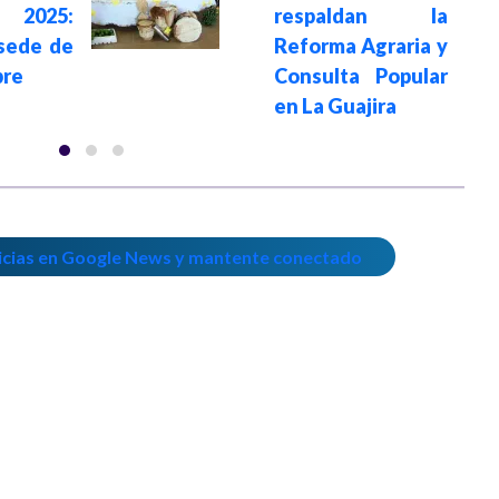
o 2025:
respaldan la
sede de
Reforma Agraria y
bre
Consulta Popular
en La Guajira
icias en Google News y mantente conectado