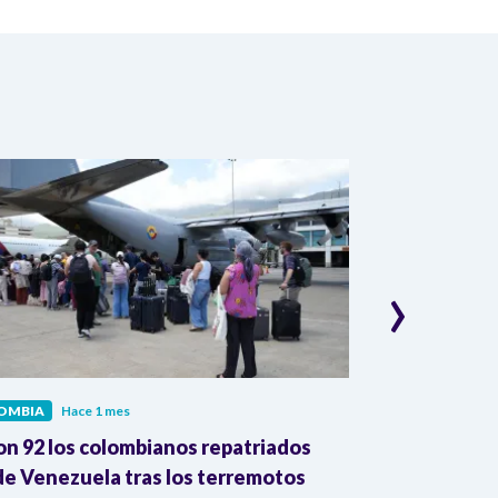
›
OMBIA
Hace 1 mes
COLOMBIA
Hac
on 92 los colombianos repatriados
Presidente Pe
e Venezuela tras los terremotos
León XIV por