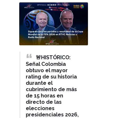
🚨HISTÓRICO:
Señal Colombia
obtuvo el mayor
rating de su historia
durante el
cubrimiento de más
COLOMBIA
Hace 1 año
de 15 horas en
Colombia y
directo de las
›
Emiratos Árabes
elecciones
finalizan
presidenciales 2026,