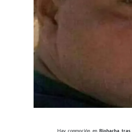
Hay conmoción en
Riohacha tras