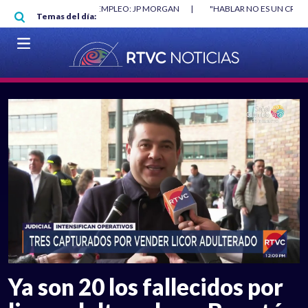
Pasar al contenido principal
O MÍNIMO NO DESTRUYÓ EMPLEO: JP MORGAN
|
"HABLAR NO ES UN CRIME
Temas del día:
L MUNDIAL 2026
|
VER EN VIVO
Ya son 20 los fallecidos por