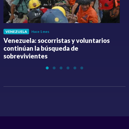
VENEZUELA
Hace 1 mes
Venezuela: socorristas y voluntarios
C
continúan la búsqueda de
a
sobrevivientes
l