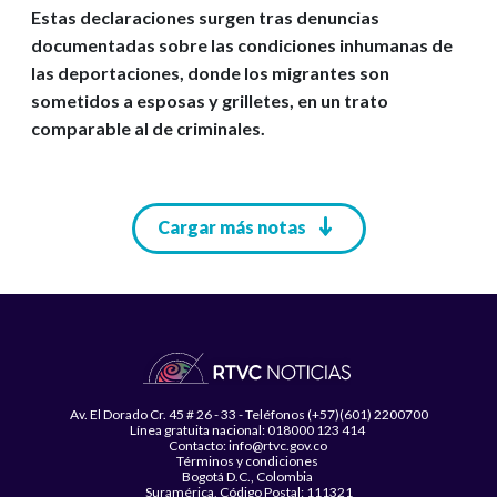
Estas declaraciones surgen tras denuncias
documentadas sobre las condiciones inhumanas de
las deportaciones, donde los migrantes son
sometidos a esposas y grilletes, en un trato
comparable al de criminales.
Paginación
Cargar más notas
Av. El Dorado Cr. 45 # 26 - 33 - Teléfonos (+57)(601) 2200700
Línea gratuita nacional: 018000 123 414
Contacto: info@rtvc.gov.co
Términos y condiciones
Bogotá D.C., Colombia
Suramérica, Código Postal: 111321