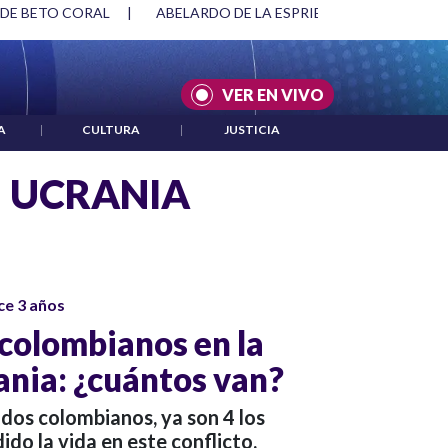
 DE BETO CORAL
|
ABELARDO DE LA ESPRIELLA Y DMG
|
VER EN VIVO
A
|
CULTURA
|
JUSTICIA
 UCRANIA
ce 3 años
colombianos en la
ania: ¿cuántos van?
dos colombianos, ya son 4 los
ido la vida en este conflicto.