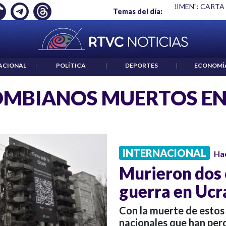
Ó EMPLEO: JP MORGAN
|
"HABLAR NO ES UN CRIMEN": CARTA
Temas del día:
ACIONAL
|
POLÍTICA
|
DEPORTES
|
ECONOMÍ
MBIANOS MUERTOS EN
INTERNACIONAL
Ha
Murieron dos 
guerra en Ucr
Con la muerte de estos 
nacionales que han perd