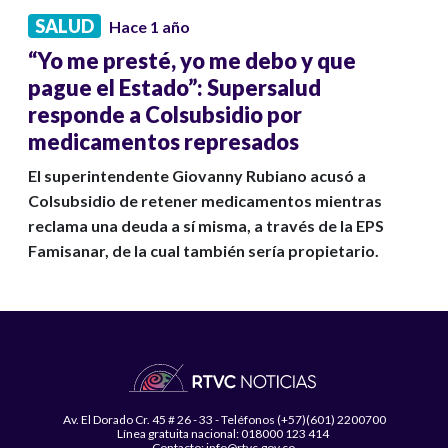
SALUD
Hace 1 año
“Yo me presté, yo me debo y que
pague el Estado”: Supersalud
responde a Colsubsidio por
medicamentos represados
El superintendente Giovanny Rubiano acusó a
Colsubsidio de retener medicamentos mientras
reclama una deuda a sí misma, a través de la EPS
Famisanar, de la cual también sería propietario.
Av. El Dorado Cr. 45 # 26 - 33 - Teléfonos (+57)(601) 2200700
Línea gratuita nacional: 018000 123 414
Contacto: info@rtvc.gov.co