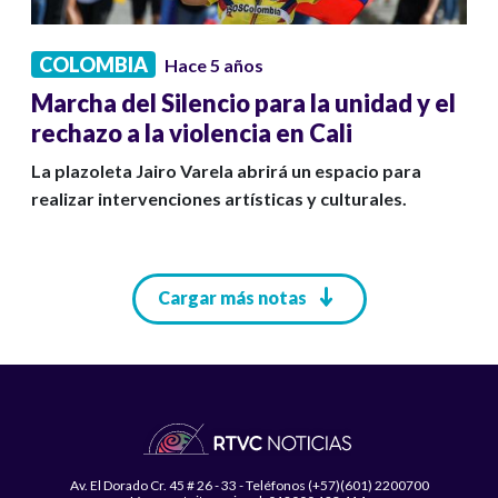
COLOMBIA
Hace 5 años
Marcha del Silencio para la unidad y el
rechazo a la violencia en Cali
La plazoleta Jairo Varela abrirá un espacio para
realizar intervenciones artísticas y culturales.
Paginación
Cargar más notas
Av. El Dorado Cr. 45 # 26 - 33 - Teléfonos (+57)(601) 2200700