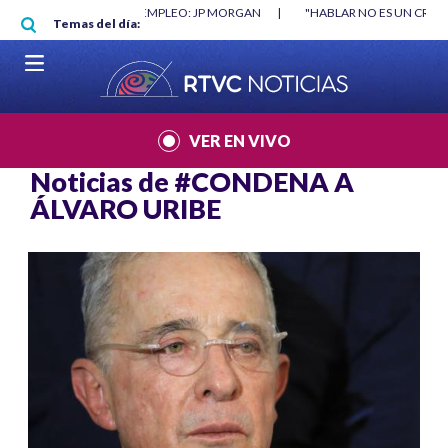
Pasar al contenido principal
O MÍNIMO NO DESTRUYÓ EMPLEO: JP MORGAN
|
"HABLAR NO ES UN CRIME
Temas del día:
L MUNDIAL 2026
|
VER EN VIVO
Noticias de
#CONDENA A
ÁLVARO URIBE