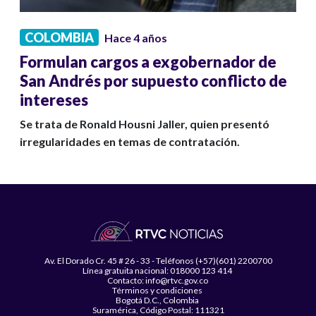
COLOMBIA
Hace 4 años
Formulan cargos a exgobernador de
San Andrés por supuesto conflicto de
intereses
Se trata de Ronald Housni Jaller, quien presentó
irregularidades en temas de contratación.
Av. El Dorado Cr. 45 # 26 - 33 - Teléfonos (+57)(601) 2200700
Línea gratuita nacional: 018000 123 414
Contacto: info@rtvc.gov.co
Términos y condiciones
Bogotá D.C., Colombia
Suramérica, Código Postal: 111321