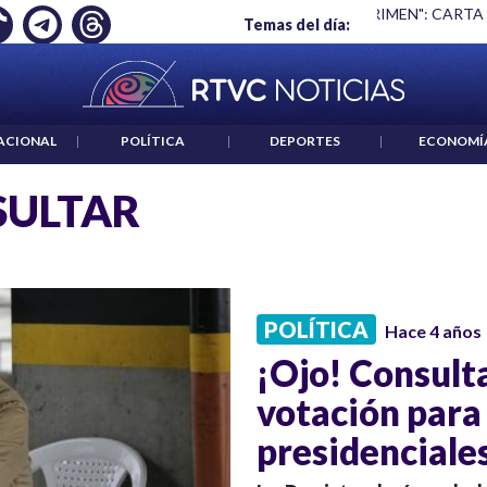
Ó EMPLEO: JP MORGAN
|
"HABLAR NO ES UN CRIMEN": CARTA
Temas del día:
ACIONAL
|
POLÍTICA
|
DEPORTES
|
ECONOMÍ
SULTAR
POLÍTICA
Hace 4 años
¡Ojo! Consulta
votación para 
presidenciale