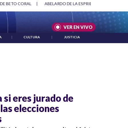
 DE BETO CORAL
|
ABELARDO DE LA ESPRIELLA Y DMG
|
VER EN VIVO
A
|
CULTURA
|
JUSTICIA
 si eres jurado de
las elecciones
s