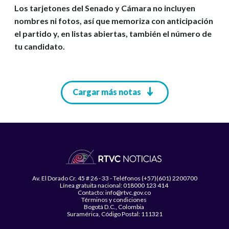
Los tarjetones del Senado y Cámara no incluyen
nombres ni fotos, así que memoriza con anticipación
el partido y, en listas abiertas, también el número de
tu candidato.
Paginación
Cargar más notas
Av. El Dorado Cr. 45 # 26 - 33 - Teléfonos (+57)(601) 2200700
Línea gratuita nacional: 018000 123 414
Contacto: info@rtvc.gov.co
Términos y condiciones
Bogotá D.C., Colombia
Suramérica, Código Postal: 111321