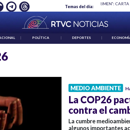
Ó EMPLEO: JP MORGAN
|
"HABLAR NO ES UN CRIMEN": CARTA
Temas del día:
ACIONAL
|
POLÍTICA
|
DEPORTES
|
ECONOMÍ
26
MEDIO AMBIENTE
H
La COP26 pact
contra el cam
La cumbre medioambient
algunos importantes a