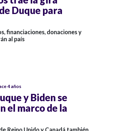
 de Duque para
, financiaciones, donaciones y
án al país
ace 4 años
uque y Biden se
n el marco de la
 de Reino Unido y Canadá también