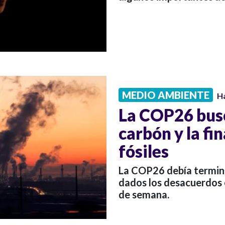
MEDIO AMBIENTE
H
La COP26 busc
carbón y la fi
fósiles
La COP26 debía termina
dados los desacuerdos e
de semana.