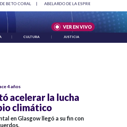
 DE BETO CORAL
|
ABELARDO DE LA ESPRIELLA Y DMG
|
VER EN VIVO
A
|
CULTURA
|
JUSTICIA
ace 4 años
ó acelerar la lucha
bio climático
al en Glasgow llegó a su fin con
cuerdos.