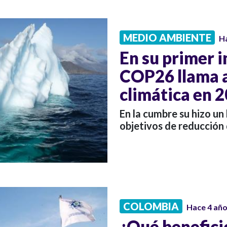
MEDIO AMBIENTE
H
En su primer i
COP26 llama a
climática en 
En la cumbre su hizo un 
objetivos de reducción
COLOMBIA
Hace 4 añ
¿Qué beneficio