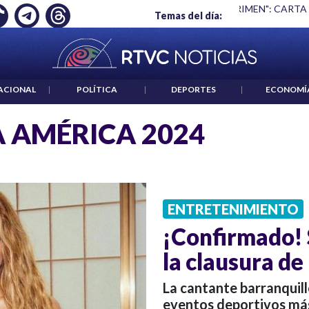
Ó EMPLEO: JP MORGAN
|
"HABLAR NO ES UN CRIMEN": CARTA
Temas del día:
ACIONAL
|
POLÍTICA
|
DEPORTES
|
ECONOMÍ
 AMÉRICA 2024
ENTRETENIMIENTO
¡Confirmado! 
la clausura d
La cantante barranquill
eventos deportivos má