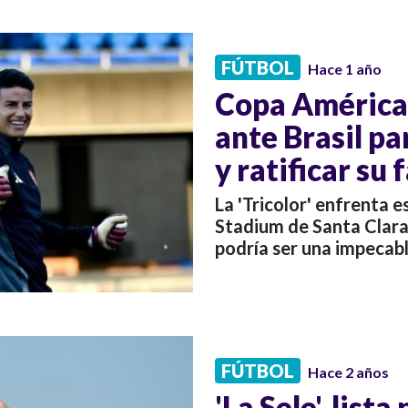
FÚTBOL
Hace 1 año
Copa América:
ante Brasil p
y ratificar su
La 'Tricolor' enfrenta es
Stadium de Santa Clara,
podría ser una impecabl
FÚTBOL
Hace 2 años
'La Sele', list