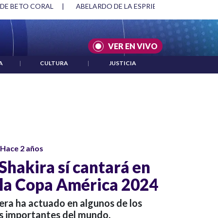
 DE BETO CORAL
|
ABELARDO DE LA ESPRIELLA Y DMG
|
VER EN VIVO
A
|
CULTURA
|
JUSTICIA
Hace 2 años
Shakira sí cantará en
e la Copa América 2024
era ha actuado en algunos de los
s importantes del mundo.