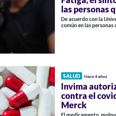
las personas 
De acuerdo con la Unive
común en las personas 
SALUD
Hace 4 años
Invima autoriz
contra el covi
Merck
El medicamento, molnupi