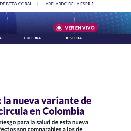
 DE BETO CORAL
|
ABELARDO DE LA ESPRIELLA Y DMG
|
VER EN VIVO
A
|
CULTURA
|
JUSTICIA
 la nueva variante de
circula en Colombia
iesgo para la salud de esta nueva
efectos son comparables a los de