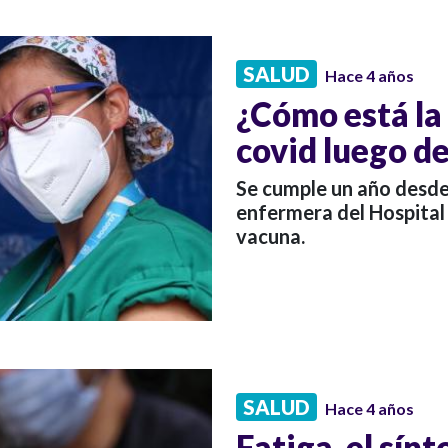
SALUD
Hace 4 años
¿Cómo está la
covid luego d
Se cumple un año desd
enfermera del Hospital 
vacuna.
SALUD
Hace 4 años
Fatiga, el sí