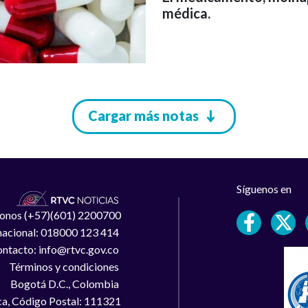
médica.
Cargar más notas
Síguenos en
léfonos (+57)(601) 2200700
 nacional: 018000 123 414
ntacto: info@rtvc.gov.co
Términos y condiciones
Bogotá D.C., Colombia
a, Código Postal: 111321