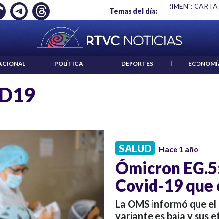
Ó EMPLEO: JP MORGAN
|
"HABLAR NO ES UN CRIMEN": CARTA
Temas del día:
ACIONAL
|
POLÍTICA
|
DEPORTES
|
ECONOMÍ
D19
SALUD
Hace 1 año
Ómicron EG.5:
Covid-19 que 
La OMS informó que el r
variante es baja y sus 