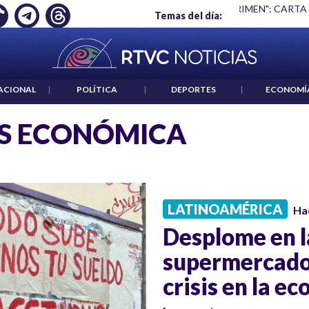
Ó EMPLEO: JP MORGAN
|
"HABLAR NO ES UN CRIMEN": CARTA
Temas del día:
ACIONAL
|
POLÍTICA
|
DEPORTES
|
ECONOMÍ
IS ECONÓMICA
LATINOAMÉRICA
Ha
Desplome en l
supermercados
crisis en la e