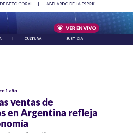
 DE BETO CORAL
|
ABELARDO DE LA ESPRIELLA Y DMG
|
VER EN VIVO
A
|
CULTURA
|
JUSTICIA
ce 1 año
as ventas de
 en Argentina refleja
conomía