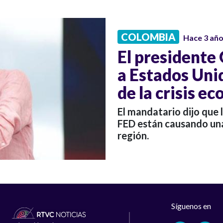
COLOMBIA
Hace 3 añ
El presidente
a Estados Uni
de la crisis e
El mandatario dijo que 
FED están causando una 
región.
Síguenos en