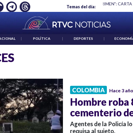
Ó EMPLEO: JP MORGAN
|
"HABLAR NO ES UN CRIMEN": CARTA
Temas del día:
ACIONAL
|
POLÍTICA
|
DEPORTES
|
ECONOMÍ
ES
COLOMBIA
Hace 3 añ
Hombre roba 8
cementerio de
Agentes de la Policía lo
requisa al sujeto.