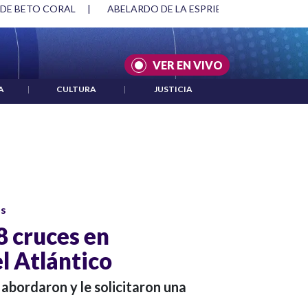
 DE BETO CORAL
|
ABELARDO DE LA ESPRIELLA Y DMG
|
VER EN VIVO
A
|
CULTURA
|
JUSTICIA
os
 cruces en
l Atlántico
 abordaron y le solicitaron una