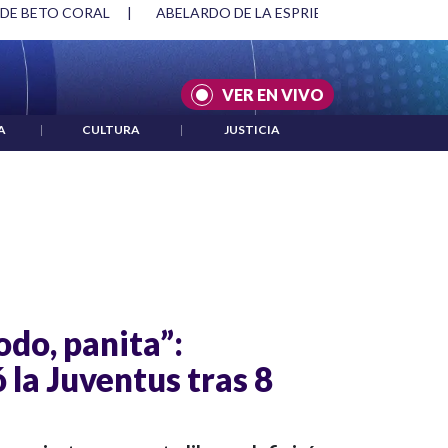
 DE BETO CORAL
|
ABELARDO DE LA ESPRIELLA Y DMG
|
VER EN VIVO
A
|
CULTURA
|
JUSTICIA
odo, panita”:
 la Juventus tras 8