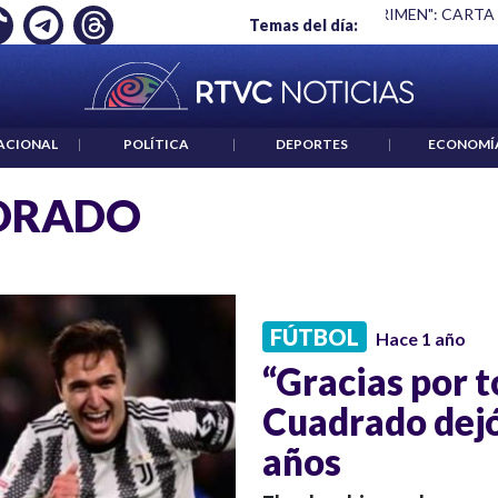
Ó EMPLEO: JP MORGAN
|
"HABLAR NO ES UN CRIMEN": CARTA
Temas del día:
ACIONAL
|
POLÍTICA
|
DEPORTES
|
ECONOMÍ
DRADO
FÚTBOL
Hace 1 año
“Gracias por t
Cuadrado dejó
años