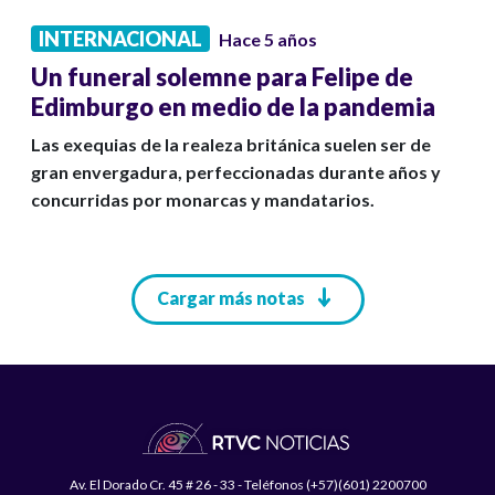
INTERNACIONAL
Hace 5 años
Un funeral solemne para Felipe de
Edimburgo en medio de la pandemia
Las exequias de la realeza británica suelen ser de
gran envergadura, perfeccionadas durante años y
concurridas por monarcas y mandatarios.
Paginación
Cargar más notas
Av. El Dorado Cr. 45 # 26 - 33 - Teléfonos (+57)(601) 2200700