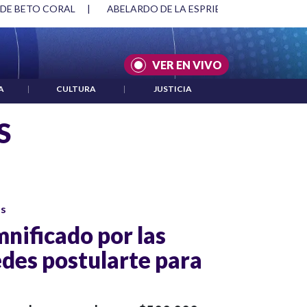
 DE BETO CORAL
|
ABELARDO DE LA ESPRIELLA Y DMG
|
VER EN VIVO
A
|
CULTURA
|
JUSTICIA
S
os
mnificado por las
uedes postularte para
s