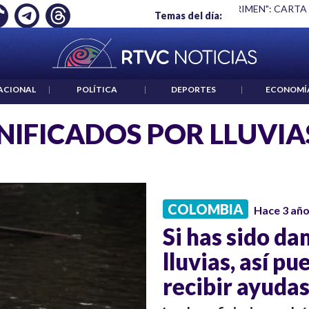
Ó EMPLEO: JP MORGAN
|
"HABLAR NO ES UN CRIMEN": CARTA
Temas del día:
ACIONAL
|
POLÍTICA
|
DEPORTES
|
ECONOMÍ
IFICADOS POR LLUVIA
COLOMBIA
Hace 3 añ
Si has sido da
lluvias, así p
recibir ayuda