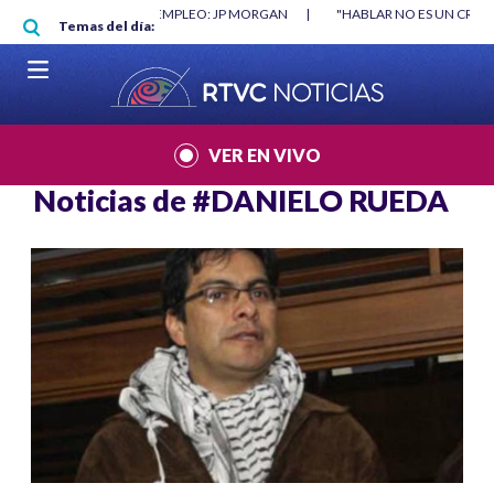
Pasar al contenido principal
O MÍNIMO NO DESTRUYÓ EMPLEO: JP MORGAN
|
"HABLAR NO ES UN CRIME
Temas del día:
L MUNDIAL 2026
|
VER EN VIVO
Noticias de
#DANIELO RUEDA