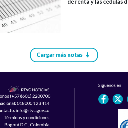
de renta y las cédulas d
Cargar más notas
Síguenos en
léfonos (+57)(601) 2200700
 nacional: 018000 123 414
ntacto: info@rtvc.gov.co
Términos y condiciones
Bogotá D.C., Colombia