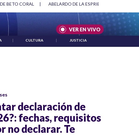
 DE BETO CORAL
|
ABELARDO DE LA ESPRIELLA Y DMG
|
VER EN VIVO
A
|
CULTURA
|
JUSTICIA
ses
tar declaración de
26?: fechas, requisitos
r no declarar. Te