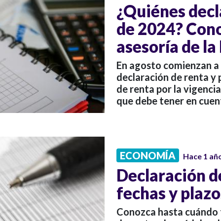
¿Quiénes decl
de 2024? Cono
asesoría de l
En agosto comienzan a 
declaración de renta y 
de renta por la vigenci
que debe tener en cuen
ECONOMÍA
Hace 1 añ
Declaración d
fechas y plaz
Conozca hasta cuándo t