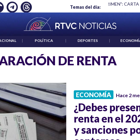
Ó EMPLEO: JP MORGAN
|
"HABLAR NO ES UN CRIMEN": CARTA
Temas del día:
ACIONAL
|
POLÍTICA
|
DEPORTES
|
ECONOMÍ
ARACIÓN DE RENTA
ECONOMÍA
Hace 2 me
¿Debes presen
renta en el 20
y sanciones po