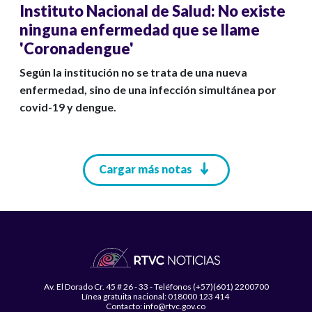
Instituto Nacional de Salud: No existe
ninguna enfermedad que se llame
'Coronadengue'
Según la institución no se trata de una nueva
enfermedad, sino de una infección simultánea por
covid-19 y dengue.
Paginación
Cargar más notas
Av. El Dorado Cr. 45 # 26 - 33 - Teléfonos (+57)(601) 2200700
Línea gratuita nacional: 018000 123 414
Contacto: info@rtvc.gov.co