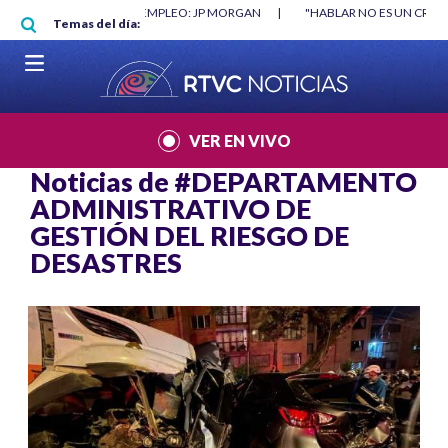
Pasar al contenido principal
O MÍNIMO NO DESTRUYÓ EMPLEO: JP MORGAN
|
"HABLAR NO ES UN CRIME
Temas del día:
L MUNDIAL 2026
|
VER EN VIVO
Noticias de
#DEPARTAMENTO
ADMINISTRATIVO DE
GESTIÓN DEL RIESGO DE
DESASTRES