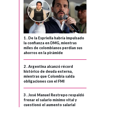
1 .
De la Espriella habría impulsado
la confianza en DMG, mientras
miles de colombianos perdían sus
ahorros en la pirámide
COLOMBIA
Hace 2 años
2 .
Argentina alcanzó récord
Tribunal de
histórico de deuda externa,
›
mientras que Colombia salda
Cundinamarca
obligaciones con el FMI
anula multa a
presidente Petro
3 .
José Manuel Restrepo respaldó
por caso de las
frenar el salario mínimo vital y
basuras en
cuestionó el aumento salarial
Bogotá