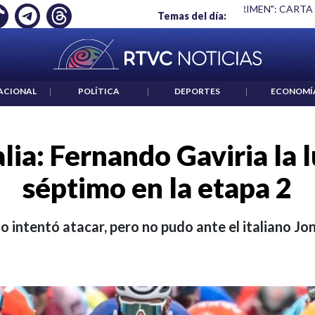
 ES UN CRIMEN": CARTA DE BETO CORAL
|
ABELARDO DE LA E
Temas del día:
ACIONAL
|
POLÍTICA
|
DEPORTES
|
ECONOMÍ
alia: Fernando Gaviria la 
séptimo en la etapa 2
o intentó atacar, pero no pudo ante el italiano Jo