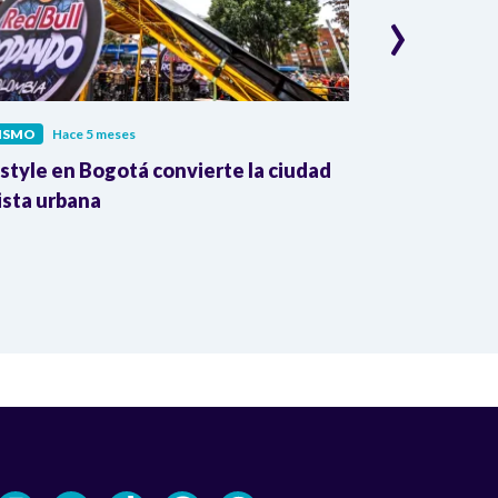
›
LISMO
Hace 5 meses
CICLISMO
Hace
style en Bogotá convierte la ciudad
Mujeres ciclis
ista urbana
nuevo equipo
local