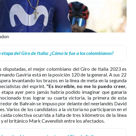
ndon
etapa del Giro de Italia: ¿Cómo le fue a los colombianos?
s disputadas, el mejor colombiano del Giro de Italia 2023 es
nando Gaviria está en la posición 120 de la general. A sus 22
espera levantando los brazos en la línea de meta en la segunda
ecialistas del esprint.
"Es increíble, no me lo puedo creer,
etapa ayer pero jamás habría podido imaginar que ganaría
mocionado tras lograr su cuarta victoria, la primera de esta
orredor de Bahrain se impuso por delante del neerlandés David
. Varios de los candidatos a la victoria no participaron en el
 caída colectiva ocurrida a falta de tres kilómetros de la línea
y el británico Mark Cavendish entre los afectados.