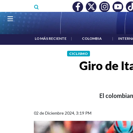
Pasar al contenido principal
O MÍNIMO NO DESTRUYÓ EMPLEO: JP MORGAN
|
"HABLAR NO
Navegación principal
LO MÁS RECIENTE
|
COLOMBIA
|
INTERN
CICLISMO
Giro de It
El colombian
02 de Diciembre 2024, 3:19 PM