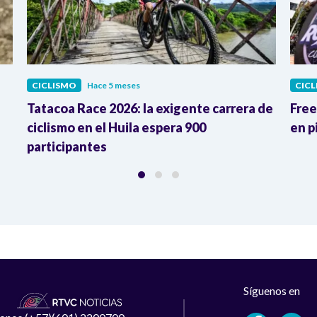
CICLISMO
Hace 5 meses
CIC
Tatacoa Race 2026: la exigente carrera de
Free
l
ciclismo en el Huila espera 900
en p
participantes
Síguenos en