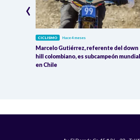
‹
CICLISMO
Hace 4 meses
mundial
Marcelo Gutiérrez, referente del down
o
hill colombiano, es subcampeón mundia
en Chile