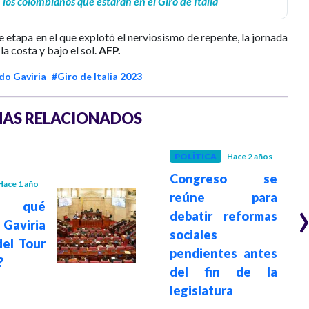
 los colombianos que estarán en el Giro de Italia
e etapa en el que explotó el nerviosismo de repente, la jornada
la costa y bajo el sol.
AFP.
do Gaviria
#Giro de Italia 2023
AS RELACIONADOS
POLÍTICA
Hace 2 años
Congreso se
Hace 1 año
reúne para
 qué
debatir reformas
Gaviria
sociales
del Tour
pendientes antes
?
del fin de la
legislatura