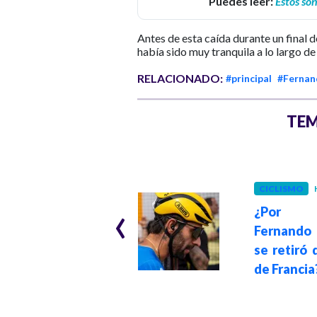
Puedes leer:
Estos son
Antes de esta caída durante un final d
había sido muy tranquila a lo largo de 
RELACIONADO:
#principal
#Fernan
TEM
ECONOMÍA
Hace 2 años
CICLISMO
Empresas
‹
recibirán hasta
¿Por
40% de un salario
Fernando 
mínimo por
se retiró 
vincular jóvenes,
de Francia
conoce cómo
participar