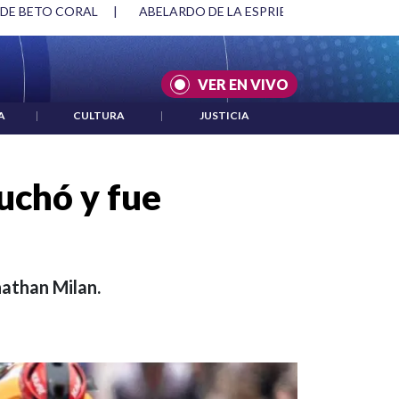
SPRIELLA Y DMG
|
ACUERDOS ENTRE ESTADOS UNIDOS E IRÁ
VER EN VIVO
A
|
CULTURA
|
JUSTICIA
luchó y fue
nathan Milan.