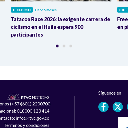
CICLISMO
Hace 5 meses
CIC
Tatacoa Race 2026: la exigente carrera de
Free
l
ciclismo en el Huila espera 900
en p
participantes
Síguenos en
léfonos (+57)(601) 2200700
 nacional: 018000 123 414
ntacto: info@rtvc.gov.co
Términos y condiciones