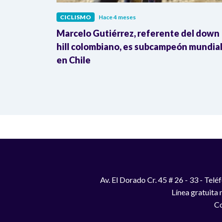
CICLISMO
Hace 4 meses
mundial
Marcelo Gutiérrez, referente del down
o
hill colombiano, es subcampeón mundia
en Chile
Av. El Dorado Cr. 45 # 26 - 33 - Te
Línea gratuita
Co