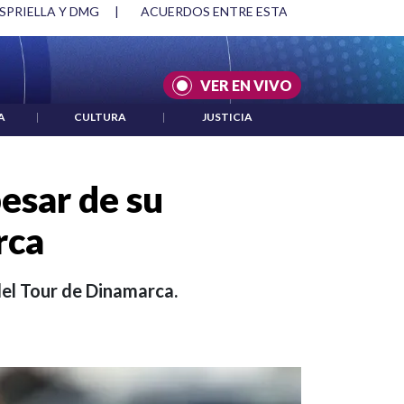
SPRIELLA Y DMG
|
ACUERDOS ENTRE ESTADOS UNIDOS E IRÁ
VER EN VIVO
A
|
CULTURA
|
JUSTICIA
pesar de su
rca
 del Tour de Dinamarca.