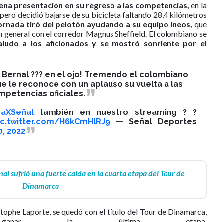
uena presentación en su regreso a las competencias,
en la
pero decidió bajarse de su bicicleta faltando 28,4 kilómetros
jornada tiró del pelotón ayudando a su equipo Ineos,
que
n general con el corredor Magnus Sheffield. El colombiano se
ludo a los aficionados y se mostró sonriente por el
 Bernal ??? en el ojo! Tremendo el colombiano
ue le reconoce con un aplauso su vuelta a las
mpetencias oficiales.
aXSeñal
también en nuestro streaming ? ?
ic.twitter.com/H6kCmHlRJ9
— Señal Deportes
0, 2022
al sufrió una fuerte caída en la cuarta etapa del Tour de
Dinamarca
ristophe Laporte, se quedó con el título del Tour de Dinamarca,
anar la última etapa.