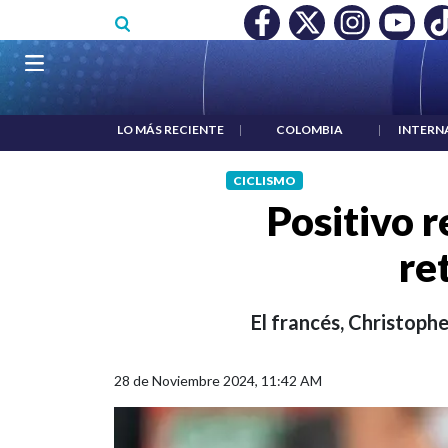
Pasar al contenido principal
O MÍNIMO NO DESTRUYÓ EMPLEO: JP MORGAN
|
"HABLAR NO
Navegación principal
LO MÁS RECIENTE
|
COLOMBIA
|
INTERN
CICLISMO
Positivo r
re
El francés, Christophe
28 de Noviembre 2024, 11:42 AM