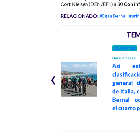
Cort Nielsen (DEN/EF1) a 30
Con in
RELACIONADO:
#Egan Bernal
#prin
TEM
DEPORTES
DEPORTES
Hace 1 año
Hace 2 meses
Así es
Giro de Italia:
‹
clasificaci
caída de Egan
general d
Bernal en la etapa
de Italia,
10 lo relega al
Bernal o
puesto 11
el cuarto 