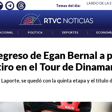
 ES UN CRIMEN": CARTA DE BETO CORAL
|
ABELARDO DE LA E
Temas del día:
ACIONAL
|
POLÍTICA
|
DEPORTES
|
ECONOMÍ
egreso de Egan Bernal a 
tiro en el Tour de Dinama
 Laporte, se quedó con la quinta etapa y el título