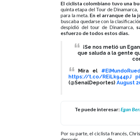
El ciclista colombiano tuvo una b
quinta etapa del Tour de Dinamarca, 
para la meta.
En el arranque de la 
buscaba quedarse con la clasificació
despidió del tour de Dinamarca,
sa
esfuerzo de todos estos días.
¡Se nos metió un Egan
que saluda a la gente q
co
Mira el
#ElMundoRued
https://t.co/REiLk944pJ
p
(@SenalDeportes)
August 2
Te puede interesar:
Egan Bern
Por su parte, el ciclista francés, Ch
después de g