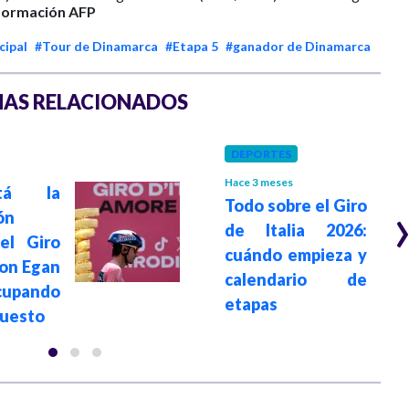
formación AFP
cipal
#Tour de Dinamarca
#Etapa 5
#ganador de Dinamarca
AS RELACIONADOS
DEPORTES
Hace 3 meses
tá la
Todo sobre el Giro
ón
de Italia 2026:
el Giro
cuándo empieza y
 con Egan
calendario de
cupando
etapas
puesto