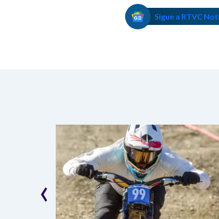
Sigue a RTVC Not
‹