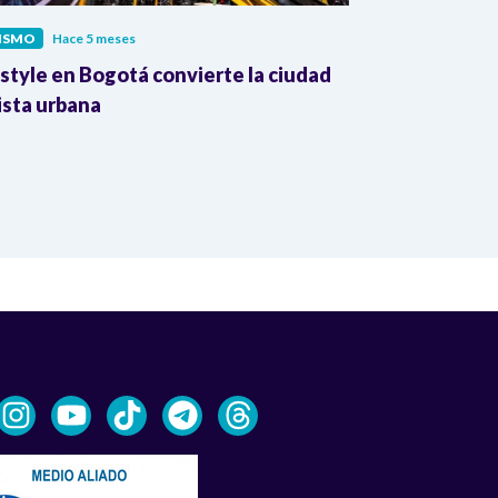
LISMO
Hace 5 meses
CICLISMO
Hace
style en Bogotá convierte la ciudad
Mujeres ciclis
ista urbana
nuevo equipo
local