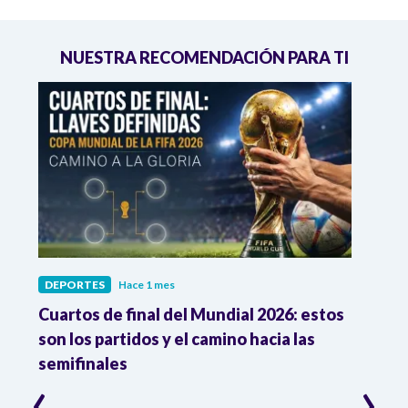
NUESTRA RECOMENDACIÓN PARA TI
DEPORTES
Hace 1 mes
DEPO
Cuartos de final del Mundial 2026: estos
Atle
n
son los partidos y el camino hacia las
reco
semifinales
Atle
‹
›