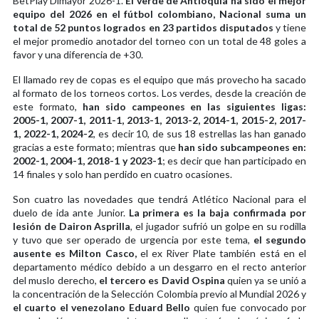
BetPlay Dimayor 2026-1.
El verde de Antioquia ha sido el mejor
equipo del 2026 en el fútbol colombiano, Nacional suma un
total de 52 puntos logrados en 23 partidos disputados
y tiene
el mejor promedio anotador del torneo con un total de 48 goles a
favor y una diferencia de +30.
El llamado rey de copas es el equipo que más provecho ha sacado
al formato de los torneos cortos. Los verdes, desde la creación de
este formato,
han sido campeones en las siguientes ligas:
2005-1, 2007-1, 2011-1, 2013-1, 2013-2, 2014-1, 2015-2, 2017-
1, 2022-1, 2024-2
, es decir 10, de sus 18 estrellas las han ganado
gracias a este formato; mientras que
han sido subcampeones en:
2002-1, 2004-1, 2018-1 y 2023-1
; es decir que han participado en
14 finales y solo han perdido en cuatro ocasiones.
Son cuatro las novedades que tendrá Atlético Nacional para el
duelo de ida ante Junior.
La primera es la baja confirmada por
lesión de Dairon Asprilla
, el jugador sufrió un golpe en su rodilla
y tuvo que ser operado de urgencia por este tema,
el segundo
ausente es Milton Casco,
el ex River Plate también está en el
departamento médico debido a un desgarro en el recto anterior
del muslo derecho,
el tercero es David Ospina
quien ya se unió a
la concentración de la Selección Colombia previo al Mundial 2026 y
el cuarto el venezolano Eduard Bello
quien fue convocado por