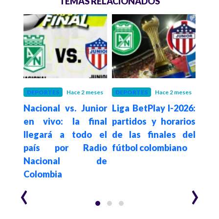
TEMAS RELACIONADOS
meses
DEPORTES
Hace 2 meses
DEPORTES
Hace 2 meses
FÚT
vs.
Nacional vs. Junior
Liga BetPlay I-2026:
Int
l de
en vivo: la final
partidos y horarios
equi
ivo:
llegará a todo el
de las finales del
ret
 por
país por Radio
fútbol colombiano
Naci
al y
Nacional de
Lig
offs
Colombia
Blay
‹
›