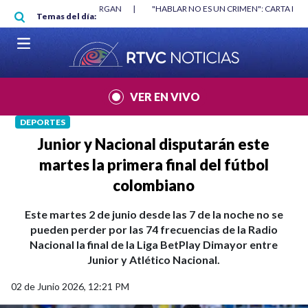
Pasar al contenido principal
|
"HABLAR NO ES UN CRIMEN": CARTA DE BETO CORAL
|
ABELARDO DE
Temas del día:
VER EN VIVO
DEPORTES
Junior y Nacional disputarán este
martes la primera final del fútbol
colombiano
Este martes 2 de junio desde las 7 de la noche no se
pueden perder por las 74 frecuencias de la Radio
Nacional la final de la Liga BetPlay Dimayor entre
Junior y Atlético Nacional.
02 de Junio 2026, 12:21 PM