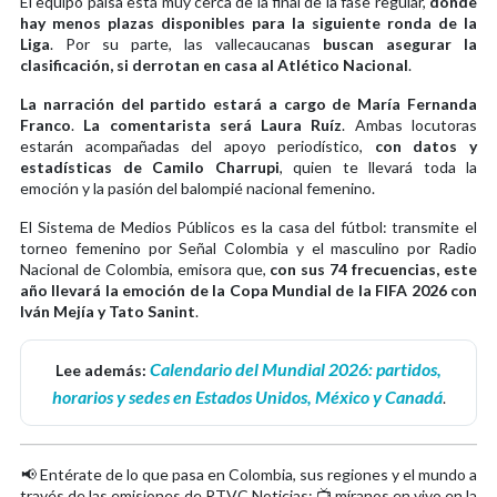
El equipo paisa está muy cerca de la final de la fase regular,
donde
hay menos plazas disponibles para la siguiente ronda de la
Liga
. Por su parte, las vallecaucanas
buscan asegurar la
clasificación, si derrotan en casa al Atlético Nacional
.
La narración del partido estará a cargo de María Fernanda
Franco
.
La comentarista será Laura Ruíz
. Ambas locutoras
estarán acompañadas del apoyo periodístico,
con datos y
estadísticas de Camilo Charrupi
, quien te llevará toda la
emoción y la pasión del balompié nacional femenino.
El Sistema de Medios Públicos es la casa del fútbol: transmite el
torneo femenino por Señal Colombia y el masculino por Radio
Nacional de Colombia, emisora que,
con sus 74 frecuencias, este
año llevará la emoción de la Copa Mundial de la FIFA 2026 con
Iván Mejía y Tato Sanint
.
Calendario del Mundial 2026: partidos,
Lee además:
horarios y sedes en Estados Unidos, México y Canadá
.
📢 Entérate de lo que pasa en Colombia, sus regiones y el mundo a
través de las emisiones de RTVC Noticias: 📺 míranos en vivo en la