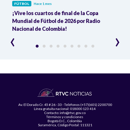
FÚTBOL
Hace 1 mes
FÚTB
¡Vive los cuartos de final de la Copa
Colo
Mundial de Fútbol de 2026 por Radio
cuart
Nacional de Colombia!
trav
‹
›
Av. El Dorado Cr. 45 # 26 - 33 - Teléfonos (+57)(601) 2200700
Línea gratuita nacional: 018000 123 414
Contacto: info@rtvc.gov.co
Términos y condiciones
Bogotá D.C., Colombia
Suramérica, Código Postal: 111321