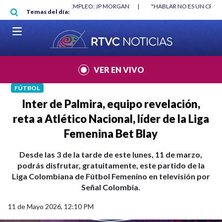
Pasar al contenido principal
O MÍNIMO NO DESTRUYÓ EMPLEO: JP MORGAN
|
"HABLAR NO ES UN CRIME
Temas del día:
L MUNDIAL 2026
|
VER EN VIVO
FÚTBOL
Inter de Palmira, equipo revelación,
reta a Atlético Nacional, líder de la Liga
Femenina Bet Blay
Desde las 3 de la tarde de este lunes, 11 de marzo,
podrás disfrutar, gratuitamente, este partido de la
Liga Colombiana de Fútbol Femenino en televisión por
Señal Colombia.
11 de Mayo 2026, 12:10 PM