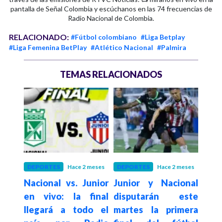
pantalla de Señal Colombia y escúchanos en las 74 frecuencias de
Radio Nacional de Colombia.
RELACIONADO:
#Fútbol colombiano
#Liga Betplay
#Liga Femenina BetPlay
#Atlético Nacional
#Palmira
TEMAS RELACIONADOS
meses
DEPORTES
Hace 2 meses
DEPORTES
Hace 2 meses
DEP
vs.
Nacional vs. Junior
Junior y Nacional
Liga
l de
en vivo: la final
disputarán este
part
ivo:
llegará a todo el
martes la primera
de l