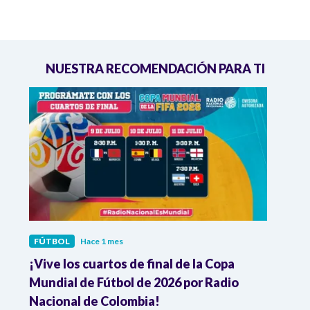
NUESTRA RECOMENDACIÓN PARA TI
FÚTBOL
Hace 1 mes
FÚTB
¡Vive los cuartos de final de la Copa
Colo
Mundial de Fútbol de 2026 por Radio
cuart
Nacional de Colombia!
trav