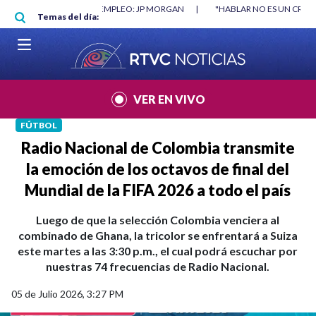
Pasar al contenido principal
PLEO: JP MORGAN
|
"HABLAR NO ES UN CRIMEN": CARTA DE BETO CORAL
Temas del día:
VER EN VIVO
FÚTBOL
Radio Nacional de Colombia transmite
la emoción de los octavos de final del
Mundial de la FIFA 2026 a todo el país
Luego de que la selección Colombia venciera al
combinado de Ghana, la tricolor se enfrentará a Suiza
este martes a las 3:30 p.m., el cual podrá escuchar por
nuestras 74 frecuencias de Radio Nacional.
05 de Julio 2026, 3:27 PM