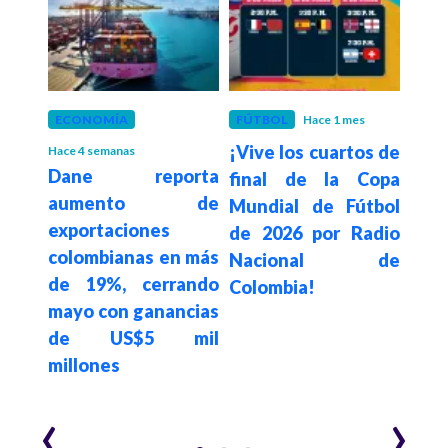
ECONOMÍA
FÚTBOL
Hace 1 mes
FÚT
¡Vive los cuartos de
Col
Hace 4 semanas
os e
Dane reporta
final de la Copa
a Su
dan
aumento de
Mundial de Fútbol
cuar
exportaciones
de 2026 por Radio
pod
 sus
colombianas en más
Nacional de
tra
oman
de 19%, cerrando
Colombia!
Naci
ar
mayo con ganancias
de US$5 mil
millones
‹
›